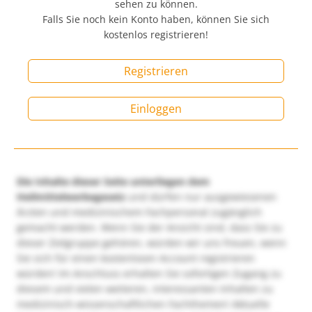
sehen zu können.
Falls Sie noch kein Konto haben, können Sie sich
kostenlos registrieren!
Registrieren
Einloggen
Die Inhalte dieser Seite unterliegen dem
Heilmittelwerbegesetz
und dürfen nur ausgewiesenen
Ärzten und medizinischem Fachpersonal zugänglich
gemacht werden. Wenn Sie der Ansicht sind, dass Sie zu
dieser Zielgruppe gehören, würden wir uns freuen, wenn
Sie sich für einen kostenlosen Account registrieren
würden! Im Anschluss erhalten Sie sofortigen Zugang zu
diesem und vielen weiteren, interessanten Inhalten zu
medizinisch-wissenschaftlichen Fachthemen! Aktuelle