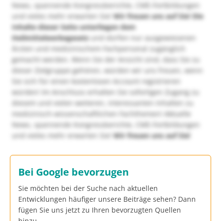
News, spannende Kongressberichte, CME-Fortbildungen
und vieles mehr erwarten Sie!
Wir freuen uns auf Sie!
Die
Inhalte dieser Seite unterliegen dem
Heilmittelwerbegesetz
und dürfen nur ausgewiesenen
Ärzten und medizinischem Fachpersonal zugänglich
gemacht werden. Wenn Sie der Ansicht sind, dass Sie zu
dieser Zielgruppe gehören, würden wir uns freuen, wenn
Sie sich für einen kostenlosen Account registrieren
würden! Im Anschluss erhalten Sie sofortigen Zugang zu
diesem und vielen weiteren, interessanten Inhalten zu
medizinisch-wissenschaftlichen Fachthemen! Aktuelle
News, spannende Kongressberichte, CME-Fortbildungen
und vieles mehr erwarten Sie!
Wir freuen uns auf Sie!
Bei Google bevorzugen
Sie möchten bei der Suche nach aktuellen
Entwicklungen häufiger unsere Beiträge sehen? Dann
fügen Sie uns jetzt zu Ihren bevorzugten Quellen
hinzu.