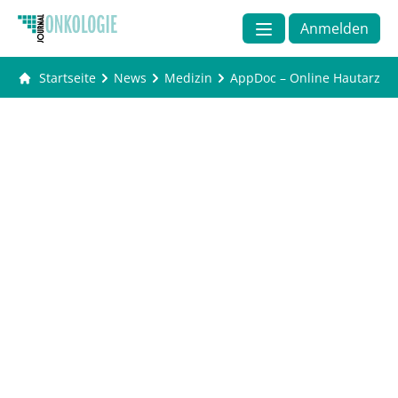
Anmelden
Startseite
News
Medizin
AppDoc – Online Hautarzt: 