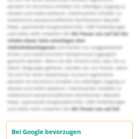
würden! Im Anschluss erhalten Sie sofortigen Zugang zu
diesem und vielen weiteren, interessanten Inhalten zu
medizinisch-wissenschaftlichen Fachthemen! Aktuelle
News, spannende Kongressberichte, CME-Fortbildungen
und vieles mehr erwarten Sie!
Wir freuen uns auf Sie!
Die
Inhalte dieser Seite unterliegen dem
Heilmittelwerbegesetz
und dürfen nur ausgewiesenen
Ärzten und medizinischem Fachpersonal zugänglich
gemacht werden. Wenn Sie der Ansicht sind, dass Sie zu
dieser Zielgruppe gehören, würden wir uns freuen, wenn
Sie sich für einen kostenlosen Account registrieren
würden! Im Anschluss erhalten Sie sofortigen Zugang zu
diesem und vielen weiteren, interessanten Inhalten zu
medizinisch-wissenschaftlichen Fachthemen! Aktuelle
News, spannende Kongressberichte, CME-Fortbildungen
und vieles mehr erwarten Sie!
Wir freuen uns auf Sie!
Bei Google bevorzugen