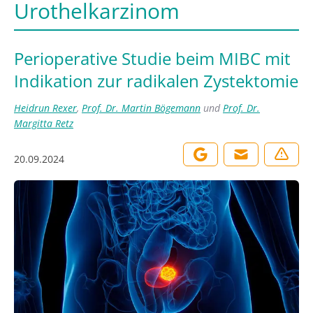
Urothelkarzinom
Perioperative Studie beim MIBC mit
Indikation zur radikalen Zystektomie
Heidrun Rexer
,
Prof. Dr. Martin Bögemann
und
Prof. Dr.
Margitta Retz
20.09.2024