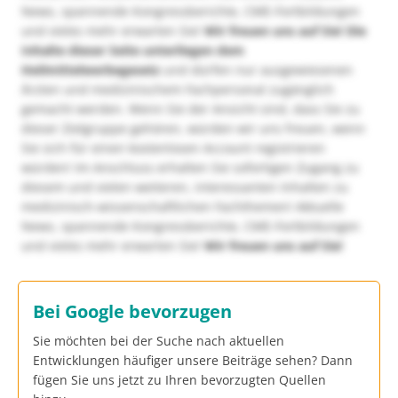
News, spannende Kongressberichte, CME-Fortbildungen
und vieles mehr erwarten Sie!
Wir freuen uns auf Sie!
Die
Inhalte dieser Seite unterliegen dem
Heilmittelwerbegesetz
und dürfen nur ausgewiesenen
Ärzten und medizinischem Fachpersonal zugänglich
gemacht werden. Wenn Sie der Ansicht sind, dass Sie zu
dieser Zielgruppe gehören, würden wir uns freuen, wenn
Sie sich für einen kostenlosen Account registrieren
würden! Im Anschluss erhalten Sie sofortigen Zugang zu
diesem und vielen weiteren, interessanten Inhalten zu
medizinisch-wissenschaftlichen Fachthemen! Aktuelle
News, spannende Kongressberichte, CME-Fortbildungen
und vieles mehr erwarten Sie!
Wir freuen uns auf Sie!
Bei Google bevorzugen
Sie möchten bei der Suche nach aktuellen
Entwicklungen häufiger unsere Beiträge sehen? Dann
fügen Sie uns jetzt zu Ihren bevorzugten Quellen