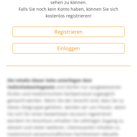
sehen zu können.
Falls Sie noch kein Konto haben, können Sie sich
kostenlos registrieren!
Registrieren
Einloggen
Die Inhalte dieser Seite unterliegen dem
Heilmittelwerbegesetz
und dürfen nur ausgewiesenen
Ärzten und medizinischem Fachpersonal zugänglich
gemacht werden. Wenn Sie der Ansicht sind, dass Sie zu
dieser Zielgruppe gehören, würden wir uns freuen, wenn
Sie sich für einen kostenlosen Account registrieren
würden! Im Anschluss erhalten Sie sofortigen Zugang zu
diesem und vielen weiteren, interessanten Inhalten zu
medizinisch-wissenschaftlichen Fachthemen! Aktuelle