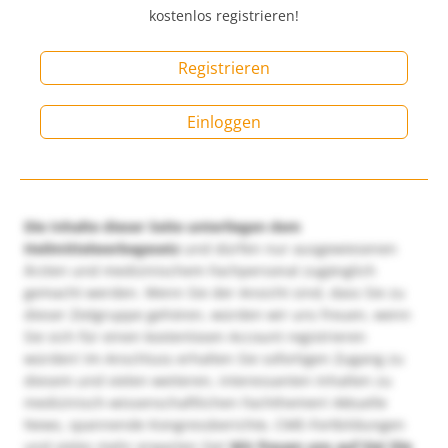
kostenlos registrieren!
Registrieren
Einloggen
Die Inhalte dieser Seite unterliegen dem
Heilmittelwerbegesetz
und dürfen nur ausgewiesenen
Ärzten und medizinischem Fachpersonal zugänglich
gemacht werden. Wenn Sie der Ansicht sind, dass Sie zu
dieser Zielgruppe gehören, würden wir uns freuen, wenn
Sie sich für einen kostenlosen Account registrieren
würden! Im Anschluss erhalten Sie sofortigen Zugang zu
diesem und vielen weiteren, interessanten Inhalten zu
medizinisch-wissenschaftlichen Fachthemen! Aktuelle
News, spannende Kongressberichte, CME-Fortbildungen
und vieles mehr erwarten Sie!
Wir freuen uns auf Sie!
Die