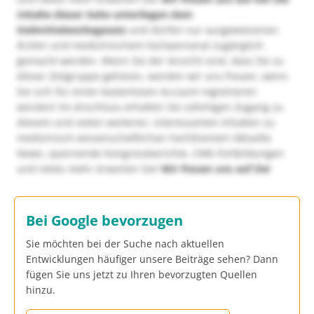
Inhalte dieser Seite unterliegen dem
Heilmittelwerbegesetz
und dürfen nur ausgewiesenen
Ärzten und medizinischem Fachpersonal zugänglich
gemacht werden. Wenn Sie der Ansicht sind, dass Sie zu
dieser Zielgruppe gehören, würden wir uns freuen, wenn
Sie sich für einen kostenlosen Account registrieren
würden! Im Anschluss erhalten Sie sofortigen Zugang zu
diesem und vielen weiteren, interessanten Inhalten zu
medizinisch-wissenschaftlichen Fachthemen! Aktuelle
News, spannende Kongressberichte, CME-Fortbildungen
und vieles mehr erwarten Sie!
Wir freuen uns auf Sie!
Bei Google bevorzugen
Sie möchten bei der Suche nach aktuellen
Entwicklungen häufiger unsere Beiträge sehen? Dann
fügen Sie uns jetzt zu Ihren bevorzugten Quellen
hinzu.