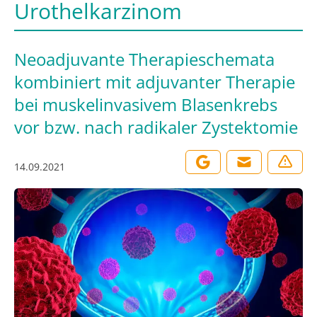
Urothelkarzinom
Neoadjuvante Therapieschemata
kombiniert mit adjuvanter Therapie
bei muskelinvasivem Blasenkrebs
vor bzw. nach radikaler Zystektomie
14.09.2021