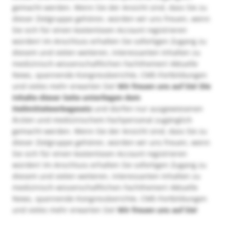
gemacht werden. Wenn Sie der Ansicht sind, dass Sie zu
dieser Zielgruppe gehören, würden wir uns freuen, wenn
Sie sich für einen kostenlosen Account registrieren
würden! Im Anschluss erhalten Sie sofortigen Zugang zu
diesem und vielen weiteren, interessanten Inhalten zu
medizinisch-wissenschaftlichen Fachthemen! Aktuelle
News, spannende Kongressberichte, CME-Fortbildungen
und vieles mehr erwarten Sie!
Wir freuen uns auf Sie!
Die
Inhalte dieser Seite unterliegen dem
Heilmittelwerbegesetz
und dürfen nur ausgewiesenen
Ärzten und medizinischem Fachpersonal zugänglich
gemacht werden. Wenn Sie der Ansicht sind, dass Sie zu
dieser Zielgruppe gehören, würden wir uns freuen, wenn
Sie sich für einen kostenlosen Account registrieren
würden! Im Anschluss erhalten Sie sofortigen Zugang zu
diesem und vielen weiteren, interessanten Inhalten zu
medizinisch-wissenschaftlichen Fachthemen! Aktuelle
News, spannende Kongressberichte, CME-Fortbildungen
und vieles mehr erwarten Sie!
Wir freuen uns auf Sie!