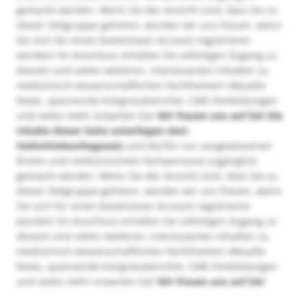
gemacht werden. Wenn Sie der Ansicht sind, dass Sie zu
dieser Zielgruppe gehören, würden wir uns freuen, wenn
Sie sich für einen kostenlosen Account registrieren
würden! Im Anschluss erhalten Sie sofortigen Zugang zu
diesem und vielen weiteren, interessanten Inhalten zu
medizinisch-wissenschaftlichen Fachthemen! Aktuelle
News, spannende Kongressberichte, CME-Fortbildungen
und vieles mehr erwarten Sie!
Wir freuen uns auf Sie!
Die
Inhalte dieser Seite unterliegen dem
Heilmittelwerbegesetz
und dürfen nur ausgewiesenen
Ärzten und medizinischem Fachpersonal zugänglich
gemacht werden. Wenn Sie der Ansicht sind, dass Sie zu
dieser Zielgruppe gehören, würden wir uns freuen, wenn
Sie sich für einen kostenlosen Account registrieren
würden! Im Anschluss erhalten Sie sofortigen Zugang zu
diesem und vielen weiteren, interessanten Inhalten zu
medizinisch-wissenschaftlichen Fachthemen! Aktuelle
News, spannende Kongressberichte, CME-Fortbildungen
und vieles mehr erwarten Sie!
Wir freuen uns auf Sie!