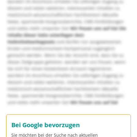
würden! Im Anschluss erhalten Sie sofortigen Zugang zu
diesem und vielen weiteren, interessanten Inhalten zu
medizinisch-wissenschaftlichen Fachthemen! Aktuelle
News, spannende Kongressberichte, CME-Fortbildungen
und vieles mehr erwarten Sie!
Wir freuen uns auf Sie!
Die
Inhalte dieser Seite unterliegen dem
Heilmittelwerbegesetz
und dürfen nur ausgewiesenen
Ärzten und medizinischem Fachpersonal zugänglich
gemacht werden. Wenn Sie der Ansicht sind, dass Sie zu
dieser Zielgruppe gehören, würden wir uns freuen, wenn
Sie sich für einen kostenlosen Account registrieren
würden! Im Anschluss erhalten Sie sofortigen Zugang zu
diesem und vielen weiteren, interessanten Inhalten zu
medizinisch-wissenschaftlichen Fachthemen! Aktuelle
News, spannende Kongressberichte, CME-Fortbildungen
und vieles mehr erwarten Sie!
Wir freuen uns auf Sie!
Bei Google bevorzugen
Sie möchten bei der Suche nach aktuellen