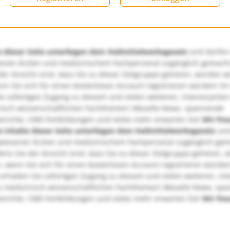
e dieser Seite unterliegen dem Heilmittelwerbegesetz
und dürfen
enen Ärzten und medizinischem Fachpersonal zugänglich gemach
er Ansicht sind, dass Sie zu dieser Zielgruppe gehören, würden w
nn Sie sich für einen kostenlosen Account registrieren würden! Im
ie sofortigen Zugang zu diesem und vielen weiteren, interessanten
nisch-wissenschaftlichen Fachthemen! Aktuelle News, spannende
richte, CME-Fortbildungen und vieles mehr erwarten Sie!
Wir fre
e Inhalte dieser Seite unterliegen dem Heilmittelwerbegesetz
und
wiesenen Ärzten und medizinischem Fachpersonal zugänglich ge
nn Sie der Ansicht sind, dass Sie zu dieser Zielgruppe gehören, 
, wenn Sie sich für einen kostenlosen Account registrieren würden
erhalten Sie sofortigen Zugang zu diesem und vielen weiteren, in
u medizinisch-wissenschaftlichen Fachthemen! Aktuelle News, sp
richte, CME-Fortbildungen und vieles mehr erwarten Sie!
Wir fre