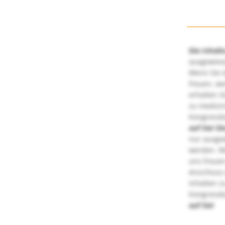
Die Inhalt
ausgewies
Wenn Sie d
freuen, we
erhalten S
zu medizi
Kongressbe
auf Sie!
Di
nur ausge
werden. We
uns freuen
Anschluss 
Inhalten z
Kongressbe
auf Sie!