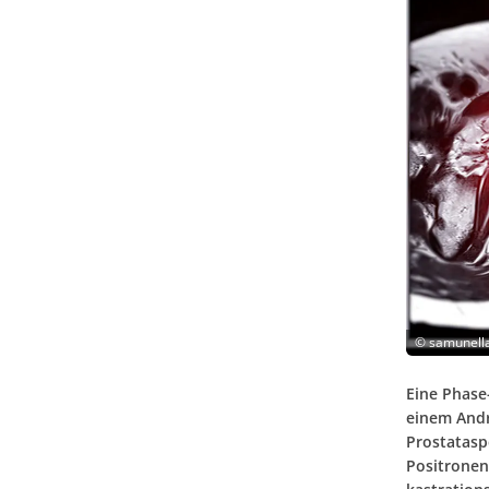
©
samunella
Eine Phase
einem Andr
Prostatasp
Positronen