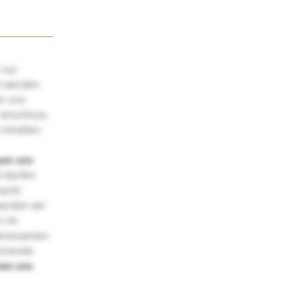
 nur
t werden.
ir uns
 Anschluss
 Inhalten
uen uns
 dürfen
macht
würden wir
! Im
teressanten
annende
uen uns