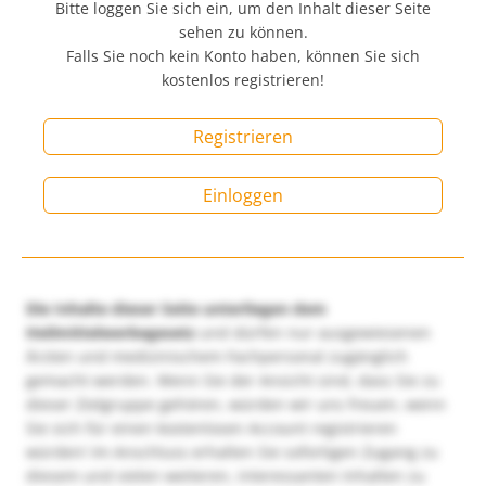
Bitte loggen Sie sich ein, um den Inhalt dieser Seite
sehen zu können.
Falls Sie noch kein Konto haben, können Sie sich
kostenlos registrieren!
Registrieren
Einloggen
Die Inhalte dieser Seite unterliegen dem
Heilmittelwerbegesetz
und dürfen nur ausgewiesenen
Ärzten und medizinischem Fachpersonal zugänglich
gemacht werden. Wenn Sie der Ansicht sind, dass Sie zu
dieser Zielgruppe gehören, würden wir uns freuen, wenn
Sie sich für einen kostenlosen Account registrieren
würden! Im Anschluss erhalten Sie sofortigen Zugang zu
diesem und vielen weiteren, interessanten Inhalten zu