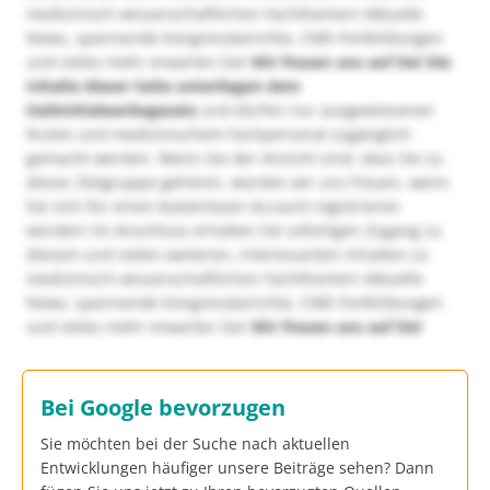
medizinisch-wissenschaftlichen Fachthemen! Aktuelle
News, spannende Kongressberichte, CME-Fortbildungen
und vieles mehr erwarten Sie!
Wir freuen uns auf Sie!
Die
Inhalte dieser Seite unterliegen dem
Heilmittelwerbegesetz
und dürfen nur ausgewiesenen
Ärzten und medizinischem Fachpersonal zugänglich
gemacht werden. Wenn Sie der Ansicht sind, dass Sie zu
dieser Zielgruppe gehören, würden wir uns freuen, wenn
Sie sich für einen kostenlosen Account registrieren
würden! Im Anschluss erhalten Sie sofortigen Zugang zu
diesem und vielen weiteren, interessanten Inhalten zu
medizinisch-wissenschaftlichen Fachthemen! Aktuelle
News, spannende Kongressberichte, CME-Fortbildungen
und vieles mehr erwarten Sie!
Wir freuen uns auf Sie!
Bei Google bevorzugen
Sie möchten bei der Suche nach aktuellen
Entwicklungen häufiger unsere Beiträge sehen? Dann