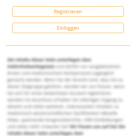
Registrieren
Einloggen
Die Inhalte dieser Seite unterliegen dem
Heilmittelwerbegesetz
und dürfen nur ausgewiesenen
Ärzten und medizinischem Fachpersonal zugänglich
gemacht werden. Wenn Sie der Ansicht sind, dass Sie zu
dieser Zielgruppe gehören, würden wir uns freuen, wenn
Sie sich für einen kostenlosen Account registrieren
würden! Im Anschluss erhalten Sie sofortigen Zugang zu
diesem und vielen weiteren, interessanten Inhalten zu
medizinisch-wissenschaftlichen Fachthemen! Aktuelle
News, spannende Kongressberichte, CME-Fortbildungen
und vieles mehr erwarten Sie!
Wir freuen uns auf Sie!
Die
Inhalte dieser Seite unterliegen dem