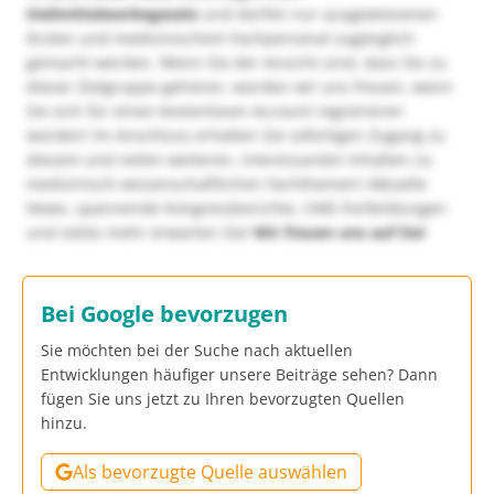
Heilmittelwerbegesetz
und dürfen nur ausgewiesenen
Ärzten und medizinischem Fachpersonal zugänglich
gemacht werden. Wenn Sie der Ansicht sind, dass Sie zu
dieser Zielgruppe gehören, würden wir uns freuen, wenn
Sie sich für einen kostenlosen Account registrieren
würden! Im Anschluss erhalten Sie sofortigen Zugang zu
diesem und vielen weiteren, interessanten Inhalten zu
medizinisch-wissenschaftlichen Fachthemen! Aktuelle
News, spannende Kongressberichte, CME-Fortbildungen
und vieles mehr erwarten Sie!
Wir freuen uns auf Sie!
Bei Google bevorzugen
Sie möchten bei der Suche nach aktuellen
Entwicklungen häufiger unsere Beiträge sehen? Dann
fügen Sie uns jetzt zu Ihren bevorzugten Quellen
hinzu.
Als bevorzugte Quelle auswählen