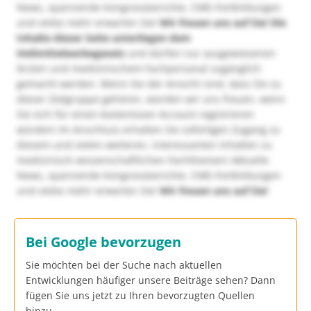
News, spannende Kongressberichte, CME-Fortbildungen
und vieles mehr erwarten Sie!
Wir freuen uns auf Sie!
Die
Inhalte dieser Seite unterliegen dem
Heilmittelwerbegesetz
und dürfen nur ausgewiesenen
Ärzten und medizinischem Fachpersonal zugänglich
gemacht werden. Wenn Sie der Ansicht sind, dass Sie zu
dieser Zielgruppe gehören, würden wir uns freuen, wenn
Sie sich für einen kostenlosen Account registrieren
würden! Im Anschluss erhalten Sie sofortigen Zugang zu
diesem und vielen weiteren, interessanten Inhalten zu
medizinisch-wissenschaftlichen Fachthemen! Aktuelle
News, spannende Kongressberichte, CME-Fortbildungen
und vieles mehr erwarten Sie!
Wir freuen uns auf Sie!
Bei Google bevorzugen
Sie möchten bei der Suche nach aktuellen
Entwicklungen häufiger unsere Beiträge sehen? Dann
fügen Sie uns jetzt zu Ihren bevorzugten Quellen
hinzu.