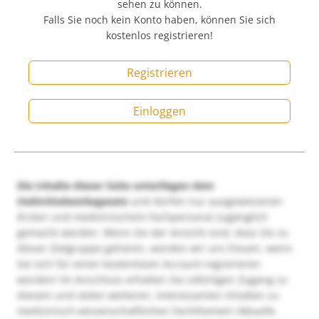
sehen zu können.
Falls Sie noch kein Konto haben, können Sie sich
kostenlos registrieren!
Registrieren
Einloggen
Die Inhalte dieser Seite unterliegen dem
Heilmittelwerbegesetz
und dürfen nur ausgewiesenen
Ärzten und medizinischem Fachpersonal zugänglich
gemacht werden. Wenn Sie der Ansicht sind, dass Sie zu
dieser Zielgruppe gehören, würden wir uns freuen, wenn
Sie sich für einen kostenlosen Account registrieren
würden! Im Anschluss erhalten Sie sofortigen Zugang zu
diesem und vielen weiteren, interessanten Inhalten zu
medizinisch-wissenschaftlichen Fachthemen! Aktuelle