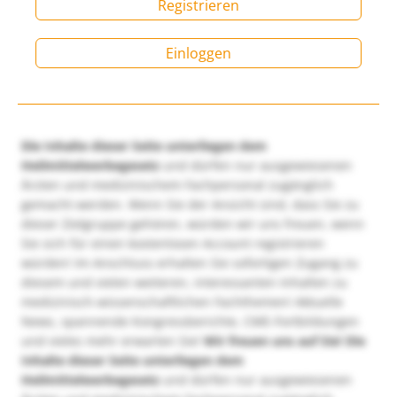
Registrieren
Einloggen
Die Inhalte dieser Seite unterliegen dem
Heilmittelwerbegesetz
und dürfen nur ausgewiesenen
Ärzten und medizinischem Fachpersonal zugänglich
gemacht werden. Wenn Sie der Ansicht sind, dass Sie zu
dieser Zielgruppe gehören, würden wir uns freuen, wenn
Sie sich für einen kostenlosen Account registrieren
würden! Im Anschluss erhalten Sie sofortigen Zugang zu
diesem und vielen weiteren, interessanten Inhalten zu
medizinisch-wissenschaftlichen Fachthemen! Aktuelle
News, spannende Kongressberichte, CME-Fortbildungen
und vieles mehr erwarten Sie!
Wir freuen uns auf Sie!
Die
Inhalte dieser Seite unterliegen dem
Heilmittelwerbegesetz
und dürfen nur ausgewiesenen