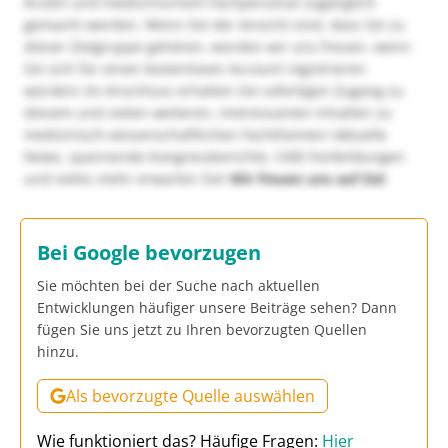
Ärzten und medizinischem Fachpersonal zugänglich
gemacht werden. Wenn Sie der Ansicht sind, dass Sie zu
dieser Zielgruppe gehören, würden wir uns freuen, wenn
Sie sich für einen kostenlosen Account registrieren
würden! Im Anschluss erhalten Sie sofortigen Zugang zu
diesem und vielen weiteren, interessanten Inhalten zu
medizinisch-wissenschaftlichen Fachthemen! Aktuelle
News, spannende Kongressberichte, CME-Fortbildungen
und vieles mehr erwarten Sie!
Wir freuen uns auf Sie!
Bei Google bevorzugen
Sie möchten bei der Suche nach aktuellen
Entwicklungen häufiger unsere Beiträge sehen? Dann
fügen Sie uns jetzt zu Ihren bevorzugten Quellen
hinzu.
Als bevorzugte Quelle auswählen
Wie funktioniert das? Häufige Fragen:
Hier