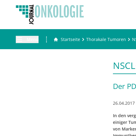
Menü
Startseite
Thorakale Tumoren
N
NSCL
Der PD
26.04.2017
In den ver
einiger Tu
von Markern
Immunthera