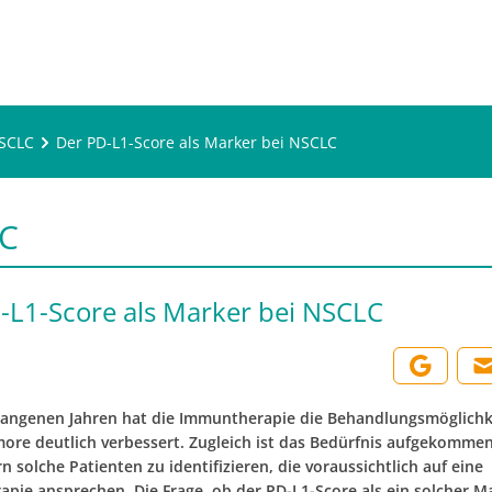
SCLC
Der PD-L1-Score als Marker bei NSCLC
C
-L1-Score als Marker bei NSCLC
gangenen Jahren hat die Immuntherapie die Behandlungsmöglichk
more deutlich verbessert. Zugleich ist das Bedürfnis aufgekommen,
 solche Patienten zu identifizieren, die voraussichtlich auf eine
pie ansprechen. Die Frage, ob der PD-L1-Score als ein solcher M