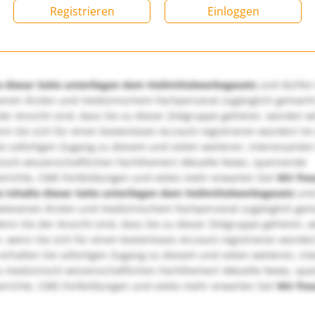
Registrieren
Einloggen
e dieser Seite unterliegen dem Heilmittelwerbegesetz
und dürfen
enen Ärzten und medizinischem Fachpersonal zugänglich gemach
er Ansicht sind, dass Sie zu dieser Zielgruppe gehören, würden w
nn Sie sich für einen kostenlosen Account registrieren würden! Im
ie sofortigen Zugang zu diesem und vielen weiteren, interessanten
nisch-wissenschaftlichen Fachthemen! Aktuelle News, spannende
richte, CME-Fortbildungen und vieles mehr erwarten Sie!
Wir fre
e Inhalte dieser Seite unterliegen dem Heilmittelwerbegesetz
und
wiesenen Ärzten und medizinischem Fachpersonal zugänglich ge
nn Sie der Ansicht sind, dass Sie zu dieser Zielgruppe gehören, 
, wenn Sie sich für einen kostenlosen Account registrieren würden
erhalten Sie sofortigen Zugang zu diesem und vielen weiteren, in
u medizinisch-wissenschaftlichen Fachthemen! Aktuelle News, sp
richte, CME-Fortbildungen und vieles mehr erwarten Sie!
Wir fre