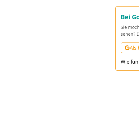
Bei G
Sie möch
sehen? D
Als
Wie fun