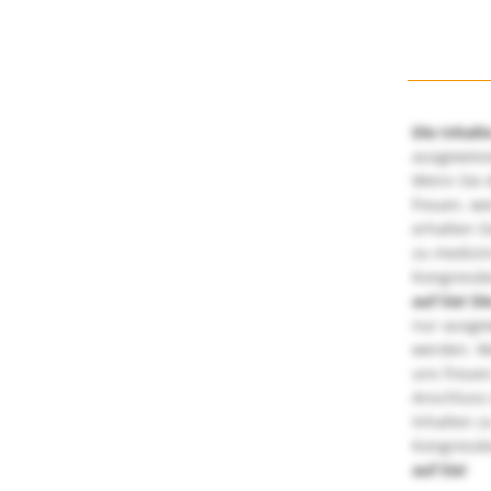
Die Inhalt
ausgewies
Wenn Sie d
freuen, we
erhalten S
zu medizi
Kongressbe
auf Sie!
Di
nur ausge
werden. We
uns freuen
Anschluss 
Inhalten z
Kongressbe
auf Sie!