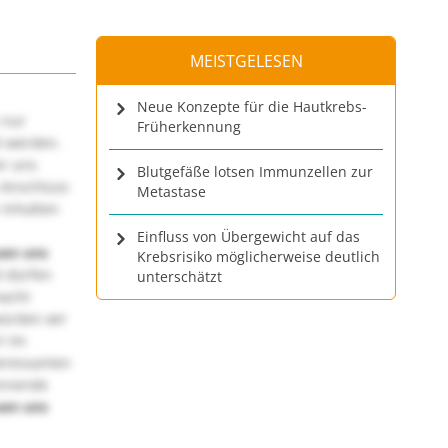
MEISTGELESEN
Neue Konzepte für die Hautkrebs-
 nur
Früherkennung
t werden.
ir uns
Blutgefäße lotsen Immunzellen zur
 Anschluss
Metastase
 Inhalten
Einfluss von Übergewicht auf das
uen uns
Krebsrisiko möglicherweise deutlich
 dürfen
unterschätzt
macht
würden wir
! Im
teressanten
annende
uen uns