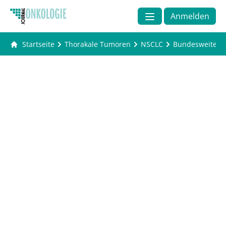
Anmelden
Startseite
Thorakale Tumoren
NSCLC
Bundesweite Er