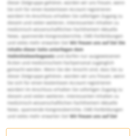
dieser Zielgruppe gehören, würden wir uns freuen, wenn
Sie sich für einen kostenlosen Account registrieren
würden! Im Anschluss erhalten Sie sofortigen Zugang zu
diesem und vielen weiteren, interessanten Inhalten zu
medizinisch-wissenschaftlichen Fachthemen! Aktuelle
News, spannende Kongressberichte, CME-Fortbildungen
und vieles mehr erwarten Sie!
Wir freuen uns auf Sie!
Die
Inhalte dieser Seite unterliegen dem
Heilmittelwerbegesetz
und dürfen nur ausgewiesenen
Ärzten und medizinischem Fachpersonal zugänglich
gemacht werden. Wenn Sie der Ansicht sind, dass Sie zu
dieser Zielgruppe gehören, würden wir uns freuen, wenn
Sie sich für einen kostenlosen Account registrieren
würden! Im Anschluss erhalten Sie sofortigen Zugang zu
diesem und vielen weiteren, interessanten Inhalten zu
medizinisch-wissenschaftlichen Fachthemen! Aktuelle
News, spannende Kongressberichte, CME-Fortbildungen
und vieles mehr erwarten Sie!
Wir freuen uns auf Sie!