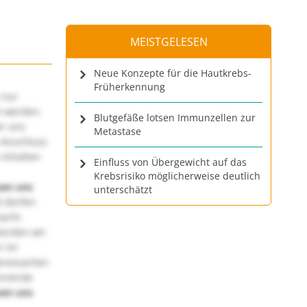
MEISTGELESEN
Neue Konzepte für die Hautkrebs-
Früherkennung
 nur
t werden.
Blutgefäße lotsen Immunzellen zur
ir uns
Metastase
 Anschluss
 Inhalten
Einfluss von Übergewicht auf das
Krebsrisiko möglicherweise deutlich
uen uns
unterschätzt
 dürfen
macht
würden wir
! Im
teressanten
annende
uen uns