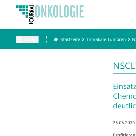
Menü
Startseite
Thorakale Tumoren
N
NSCL
Einsat
Chemot
deutli
26.06.2020
Profitiere