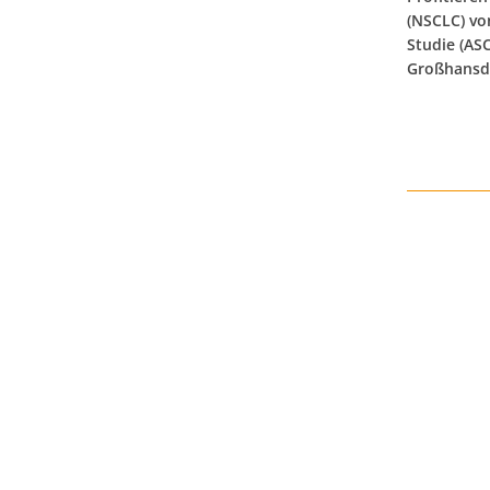
(NSCLC) vo
Studie (ASC
Großhansdo