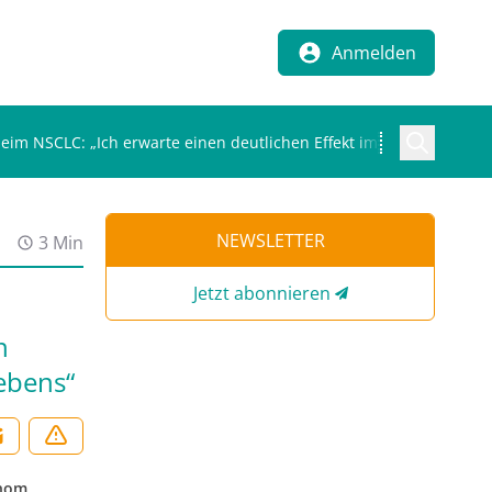
Anmelden
im NSCLC: „Ich erwarte einen deutlichen Effekt im Bereich des L
NEWSLETTER
3 Min
Jetzt abonnieren
n
ebens“
inom