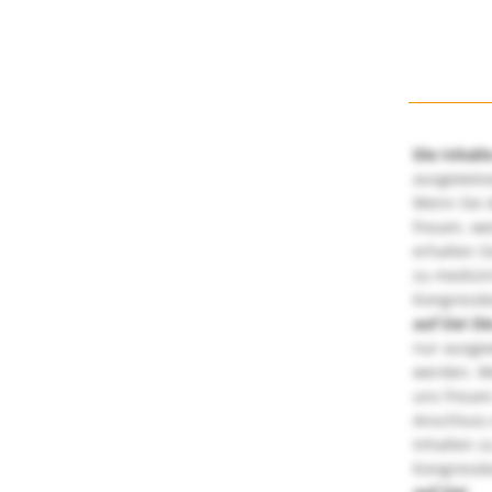
Die Inhalt
ausgewies
Wenn Sie d
freuen, we
erhalten S
zu medizi
Kongressbe
auf Sie!
Di
nur ausge
werden. We
uns freuen
Anschluss 
Inhalten z
Kongressbe