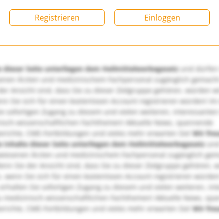
Registrieren
Einloggen
e dieser Seite unterliegen dem Heilmittelwerbegesetz
und dürfen
enen Ärzten und medizinischem Fachpersonal zugänglich gemach
er Ansicht sind, dass Sie zu dieser Zielgruppe gehören, würden w
nn Sie sich für einen kostenlosen Account registrieren würden! Im
ie sofortigen Zugang zu diesem und vielen weiteren, interessanten
nisch-wissenschaftlichen Fachthemen! Aktuelle News, spannende
richte, CME-Fortbildungen und vieles mehr erwarten Sie!
Wir fre
e Inhalte dieser Seite unterliegen dem Heilmittelwerbegesetz
und
wiesenen Ärzten und medizinischem Fachpersonal zugänglich ge
nn Sie der Ansicht sind, dass Sie zu dieser Zielgruppe gehören, 
, wenn Sie sich für einen kostenlosen Account registrieren würden
erhalten Sie sofortigen Zugang zu diesem und vielen weiteren, in
u medizinisch-wissenschaftlichen Fachthemen! Aktuelle News, sp
richte, CME-Fortbildungen und vieles mehr erwarten Sie!
Wir fre