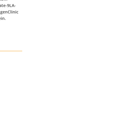
ate-9LA-
ngenClinic
in.