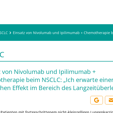
SCLC
Einsatz von Nivolumab und Ipilimumab + Chemotherapie be
C
z von Nivolumab und Ipilimumab +
herapie beim NSCLC: „Ich erwarte eine
chen Effekt im Bereich des Langzeitüberl
n Patienten mit fortgeschrittenem nicht-kleinzelligen Lungenkarz