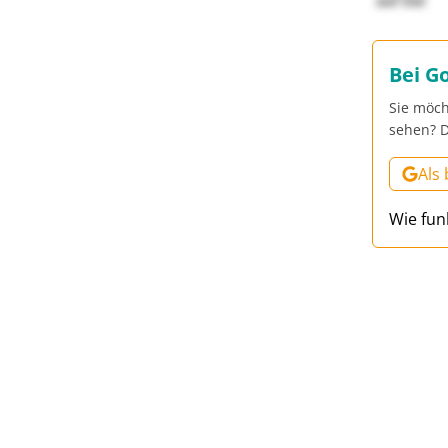
auf Sie!
Bei G
Sie möch
sehen? D
Als
Wie fun