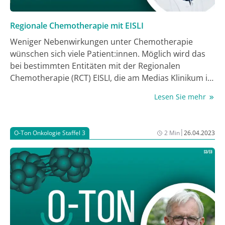
Regionale Chemotherapie mit EISLI
Weniger Nebenwirkungen unter Chemotherapie
wünschen sich viele Patient:innen. Möglich wird das
bei bestimmten Entitäten mit der Regionalen
Chemotherapie (RCT) EISLI, die am Medias Klinikum in
Burghausen eingesetzt wird. Indem die Zytostatika
Lesen Sie mehr
gezielt regional begrenzt verabreicht werden und das
Verfahren die Chemofiltration beinhaltet, leiden die
Betroffenen unter deutlich weniger Nebenwirkungen
|
O-Ton Onkologie Staffel 3
2 Min
26.04.2023
als mit einer systemischen Chemotherapie. Welche
weiteren Vorteile die RCT mit sich bringt, hören Sie
von Prof. Dr. med. Karl R. Aigner im Gespräch mit Dr.
med. vet. Astrid Heinl und Susanne Morisch in der
neuen Folge O-Ton Onkologie!