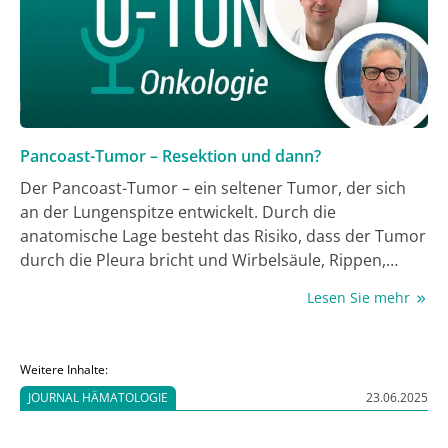
Group.
Pancoast-Tumor – Resektion und dann?
Der Pancoast-Tumor – ein seltener Tumor, der sich
an der Lungenspitze entwickelt. Durch die
anatomische Lage besteht das Risiko, dass der Tumor
durch die Pleura bricht und Wirbelsäule, Rippen,
Halsweichteile und Plexus brachialis infiltriert. Die
Lesen Sie mehr
Operation ist daher der wichtigste Baustein bei der
Therapie. Die beiden Thoraxchirurgen Stephan
Trainer und Dr. Stefan Sponholz, Klinik für
Weitere Inhalte:
Thoraxchirurgie am AGAPLESION MARKUS
JOURNAL HÄMATOLOGIE
23.06.2025
Krankenhaus, Frankfurt, erklären im Gespräch mit
Jochen Schlabing, Teamleiter Onkologie/Hämatologie