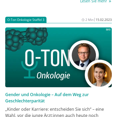
Lesen Sie mehr
Gespräch mit Antje Blum und Dr. med. vet. Astrid
Heinl erzählen sie, wie das Register aufgebaut ist, wie
es Innovation fördert und welche Rolle das
|
O-Ton Onkologie Staffel 3
2 Min
15.02.2023
BürgerTelefonKrebs spielt.
Gender und Onkologie – Auf dem Weg zur
Geschlechterparität
„Kinder oder Karriere: entscheiden Sie sich“ – eine
Wahl, vor die junge Ärzt:innen auch heute noch