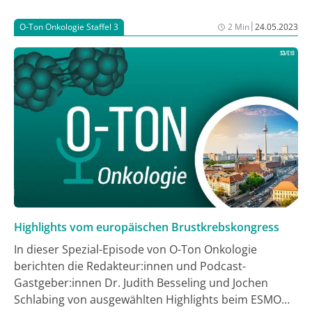
Patient:innen von neuen Behandlungsmöglichkeiten?
Und was muss in puncto Diagnostik noch getan
|
O-Ton Onkologie Staffel 3
2 Min
24.05.2023
werden? Diese Fragen und mehr beantwortet Prof.
Dr. Jürgen Wolf, Uniklinik Köln, im Gespräch mit Dr.
Judith Besseling, eine der beiden Chefredakteurinnen
der Medical Tribune Onkologie/Hämatologie, und
Jochen Schlabing, Teamleiter Onkologie/Hämatologie
der MedTriX Group.
Highlights vom europäischen Brustkrebskongress
In dieser Spezial-Episode von O-Ton Onkologie
berichten die Redakteur:innen und Podcast-
Gastgeber:innen Dr. Judith Besseling und Jochen
Schlabing von ausgewählten Highlights beim ESMO