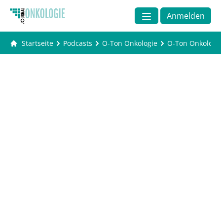
Anmelden
Startseite
Podcasts
O-Ton Onkologie
O-Ton Onkologie 