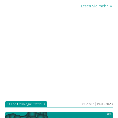
Welche das sind, ob ASS das Erkrankungsrisiko positiv
Lesen Sie mehr
beeinflussen kann und welchen Stellenwert Vorsorge
und Immuntherapie beim Lynch-Syndrom haben,
verrät Dr. med. Deepak Vangala, Oberarzt in der
Abteilung für Hämatologie, Onkologie, Stammzellen-
und Immuntherapie der Medizinischen Klinik am
Universitätsklinikum Knappschafts-Krankenhaus
Bochum GmbH, im Gespräch mit Dr. med. vet. Astrid
Heinl und Susanne Morisch.
|
O-Ton Onkologie Staffel 3
2 Min
15.03.2023