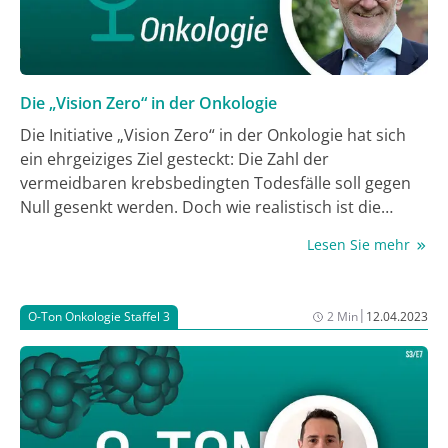
Die „Vision Zero“ in der Onkologie
Die Initiative „Vision Zero“ in der Onkologie hat sich
ein ehrgeiziges Ziel gesteckt: Die Zahl der
vermeidbaren krebsbedingten Todesfälle soll gegen
Null gesenkt werden. Doch wie realistisch ist die
Vision Zero? Und wie müssen Krankenkassen,
Lesen Sie mehr
Ärzt:innen, Gesundheitspolitik und Bürger:innen
zusammenarbeiten, damit dies gelingen kann?
Antworten auf diese und weitere Fragen liefert Prof.
|
O-Ton Onkologie Staffel 3
2 Min
12.04.2023
Dr. Christof von Kalle, Vorsitzender des
Wissenschaftlichen Beirats von Vison Zero, im
Gespräch mit Dr. Judith Besseling, eine der beiden
Chefredakteurinnen der Medical Tribune
Onkologie/Hämatologie, und Jochen Schlabing,
Teamleiter Onkologie/Hämatologie der MedTriX