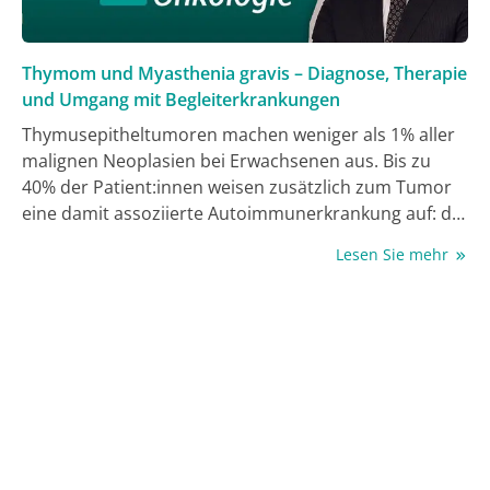
Regelversorgung gibt? Das erfahren Sie in dieser
Folge von O-Ton Onkologie!
Thymom und Myasthenia gravis – Diagnose, Therapie
und Umgang mit Begleiterkrankungen
Thymusepitheltumoren machen weniger als 1% aller
malignen Neoplasien bei Erwachsenen aus. Bis zu
40% der Patient:innen weisen zusätzlich zum Tumor
eine damit assoziierte Autoimmunerkrankung auf: die
Myasthenia gravis. Mit welchen Einschränkungen
Lesen Sie mehr
müssen Patient:innen nach einer Thymektomie
rechnen? Welche Symptome weisen auf ein Thymom
und Myasthenia gravis hin? Und wie beeinflussen sich
das Thymom und Myasthenia gravis gegenseitig?
Prof. Dr. Dr. Wolfgang Jungraithmayr von der Klinik
für Thoraxchirurgie am Universitätsklinikum Freiburg
liefert einen Überblick über diese seltene Entität und
beantwortet die drängendsten Fragen.