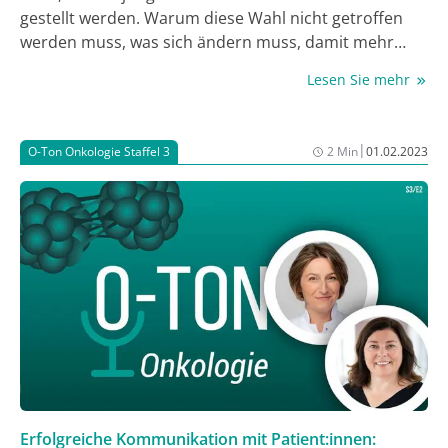
gestellt werden. Warum diese Wahl nicht getroffen
werden muss, was sich ändern muss, damit mehr
Ärztinnen in Führungspositionen gelangen und woran
Lesen Sie mehr
die AIO-Arbeitsgruppe Frauen- und Familienförderung
arbeitet, erzählen Dr. Kathrin Heinrich,
Universitätsklinikum München, Sprecherin der
|
O-Ton Onkologie Staffel 3
2 Min
01.02.2023
Arbeitsgruppe Frauen- und Familienförderung in der
Onkologie, und PD Dr. Andreas Berger, Chefarzt am
Evangelischen Krankenhaus Königin Elisabeth
Herzberge, Jochen Schlabing und Dr. Judith Besseling.
Erfolgreiche Kommunikation mit Patient:innen: