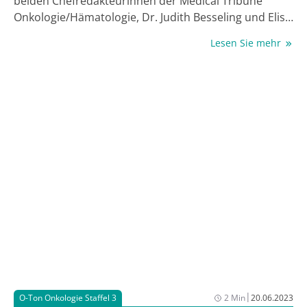
beiden Chefredakteurinnen der Medical Tribune
Onkologie/Hämatologie, Dr. Judith Besseling und Elisa
Breuer, mit Expert:innen über unterschiedliche
Lesen Sie mehr
aktuelle Themen gesprochen. Darunter das neue
Grading der hämatologischen Nebenwirkungen der
CAR-T-Zell-Therapie, aktuelle Daten zum 6-Jahres-
Update der CLL14-Studie, neue Therapieoptionen für
das transfusionsabhängige Myelodysplastische
Syndrom (MDS) mit niedrigem Risiko und der Einfluss
des Mikrobioms auf die Wirksamkeit von Therapien.
|
O-Ton Onkologie Staffel 3
2 Min
20.06.2023