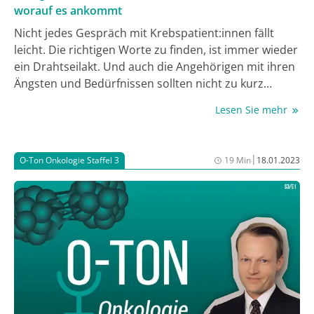
worauf es ankommt
Nicht jedes Gespräch mit Krebspatient:innen fällt
leicht. Die richtigen Worte zu finden, ist immer wieder
ein Drahtseilakt. Und auch die Angehörigen mit ihren
Ängsten und Bedürfnissen sollten nicht zu kurz
kommen. Im Gespräch mit Prof. Dorothee Speiser,
Lesen Sie mehr
Charité Universitätsmedizin Berlin, und Prof. Dr. Tanja
Zimmermann, Medizinische Hochschule Hannover,
gehen wir der Frage nach, wie auch Angehörige
|
O-Ton Onkologie Staffel 3
19 Min
18.01.2023
adäquat in die Patient:innenkommunikation
aufgenommen werden können und was man dafür
tun kann, dass alle Beteiligten möglichst gut durch die
einzelnen Phasen der onkologischen Behandlung
kommen. Darüber hinaus thematisieren wir die
Risikokommunikation im Falle von familiären
Krebserkrankungen. Hier sind etwa digitale Tools in
der Prüfung, um den Betroffenen eine zusätzliche
Informationen zu geben. Ob es diese bald auch in der