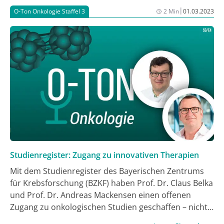
verantwortungsvolle Training von Algorithmen
|
O-Ton Onkologie Staffel 3
2 Min
01.03.2023
ableiten? Die Antworten auf diese und mehr Fragen
gibt Dermatologe Dr. Titus Brinker in der neuen Folge
von O-Ton Onkologie.
Studienregister: Zugang zu innovativen Therapien
Mit dem Studienregister des Bayerischen Zentrums
für Krebsforschung (BZKF) haben Prof. Dr. Claus Belka
und Prof. Dr. Andreas Mackensen einen offenen
Zugang zu onkologischen Studien geschaffen – nicht
nur für Ärzt:innen, sondern auch für Patient:innen. Im