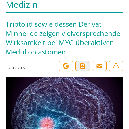
Medizin
Triptolid sowie dessen Derivat
Minnelide zeigen vielversprechende
Wirksamkeit bei MYC-überaktiven
Medulloblastomen
12.09.2024