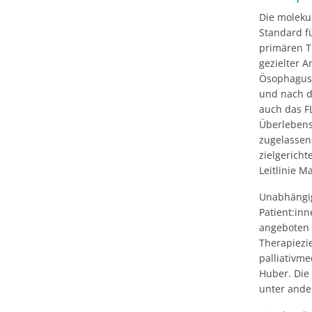
Die moleku
Standard f
primären T
gezielter 
Ösophagus-
und nach de
auch das F
Überlebensv
zugelassen 
zielgerich
Leitlinie 
Unabhängig
Patient:in
angeboten 
Therapiezi
palliativme
Huber. Die
unter ande