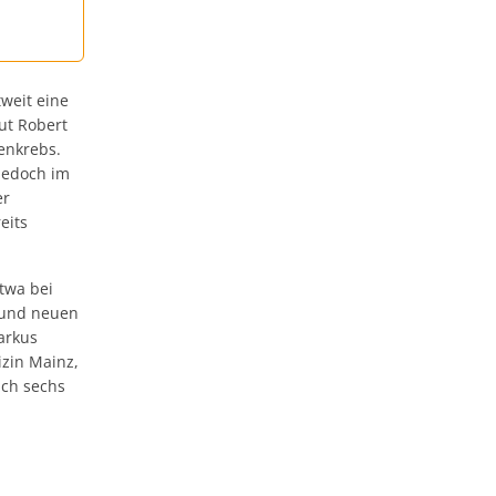
weit eine
ut Robert
enkrebs.
 jedoch im
er
eits
twa bei
 und neuen
arkus
zin Mainz,
ach sechs