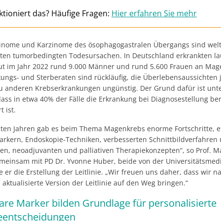
ktioniert das? Häufige Fragen:
Hier erfahren Sie mehr
nome und Karzinome des ösophagogastralen Übergangs sind welt
sten tumorbedingten Todesursachen. In Deutschland erkrankten la
tut im Jahr 2022 rund 9.000 Männer und rund 5.600 Frauen an Mag
kungs- und Sterberaten sind rückläufig, die Überlebensaussichten
zu anderen Krebserkrankungen ungünstig. Der Grund dafür ist unt
ass in etwa 40% der Fälle die Erkrankung bei Diagnosestellung ber
t ist.
tzten Jahren gab es beim Thema Magenkrebs enorme Fortschritte, e
rkern, Endoskopie-Techniken, verbesserten Schnittbildverfahren
hen, neoadjuvanten und palliativen Therapiekonzepten“, so Prof. M
meinsam mit PD Dr. Yvonne Huber, beide von der Universitätsmedi
e er die Erstellung der Leitlinie. „Wir freuen uns daher, dass wir n
 aktualisierte Version der Leitlinie auf den Weg bringen.“
are Marker bilden Grundlage für personalisierte
eentscheidungen