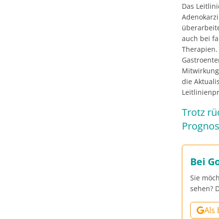
Das Leitlin
Adenokarz
überarbeite
auch bei f
Therapien. 
Gastroente
Mitwirkung
die Aktual
Leitlinien
Trotz rü
Prognos
Bei G
Sie möch
sehen? D
Als