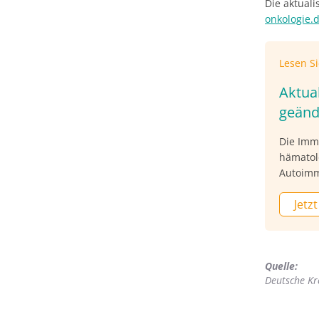
Die aktualis
onkologie.
Lesen S
Aktual
geänd
Die Immu
hämatolo
Autoimm
Megakar
Jetzt
Leitlini
Folge vo
Heinl, s
Onkologi
Quelle:
hämatoo
Deutsche Kre
an der K
Onkolog
Eberswa