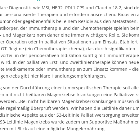
lare Diagnostik, wie MSI, HER2, PDL1 CPS und Claudin 18.2, sind d
ür personalisierte Therapien und erfordern ausreichend Biopsien
umor oder gegebenenfalls bei einem Rezidiv aus den Metastasen. 
Antikörper, der Immuntherapie und der Chemotherapie spielen bei
 und Magenkarzinom daher eine immer wichtigere Rolle. Sie kom
r Operation oder in palliativen Situationen zum Einsatz. Etabliert 
LOT-Regime (ein Chemotherapieschema), das durch signifikanten
orteil in der perioperativen Indikation künftig mit Immuntherapie
wird. In der palliativen Erst- und Zweitlinientherapie können neue
tete Medikamente oder Immuntherapien zum Einsatz kommen – die
Magenkrebs gibt hier klare Handlungsempfehlungen.
 von der Durchführung einer tumorspezifischen Therapie soll all
nen mit nicht-heilbaren Magenkrebserkrankungen eine Palliativver
werden. „Bei nicht-heilbaren Magenkrebserkrankungen müssen d
ele regelmäßig überprüft werden. Wir haben die Leitlinie daher u
dizinische Aspekte aus der S3-Leitlinie Palliativversorgung erweitert
 S3-Leitlinie Magenkrebs wurde zudem um Supportive Maßnahmen
rem mit Blick auf eine mögliche Mangelernährung.