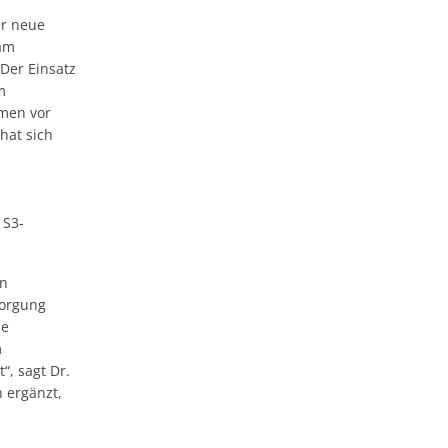
er neue
 am
Der Einsatz
m
men vor
hat sich
 S3-
en
sorgung
ie
m
“, sagt Dr.
 ergänzt,