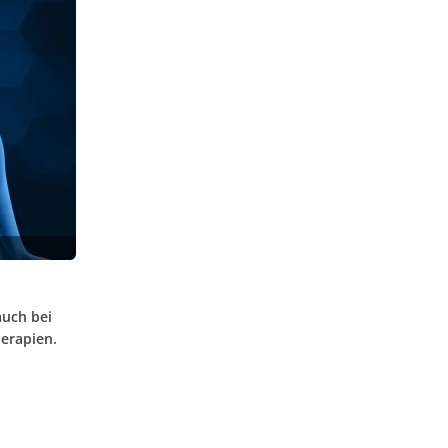
auch bei
herapien.