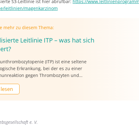
ierte S3-Leitlinie ist hier abrufbar:
https://www.leitlinienprogramm
de/leitlinien/magenkarzinom
ie mehr zu diesem Thema:
isierte Leitlinie ITP – was hat sich
ert?
nthrombozytopenie (ITP) ist eine seltene
gische Erkrankung, bei der es zu einer
unreaktion gegen Thrombozyten und
yozyten kommt. Im August 2024 wurde die
 lesen
e zur ITP umfassend aktualisiert. In der aktuellen
n O-Ton Onkologie spricht Dr. med. vet. Astrid
tellvertretende Chefredakteurin von Journal
e mit Prof. Dr. med. Axel Matzdorff, Leiter der
nkologischen Ambulanz und leitender Oberarzt
bsgesellschaft e. V.
linik für Gastroenterologie, Hämatologie und
ie am GLG Werner Forßmann Klinikum
lde, über die wichtigsten Neuerungen in der