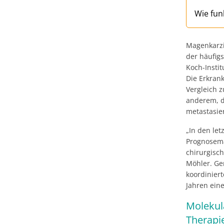
Wie fun
Magenkarzi
der häufig
Koch-Insti
Die Erkran
Vergleich 
anderem, d
metastasier
„In den le
Prognosema
chirurgisc
Möhler. Ge
koordiniert
Jahren eine
Molekul
Therapi