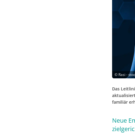
©
Rasi - st
Das Leitli
aktualisier
familiär e
Neue Em
zielgeri