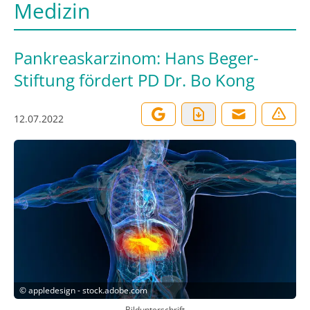
Medizin
Pankreaskarzinom: Hans Beger-
Stiftung fördert PD Dr. Bo Kong
12.07.2022
©
appledesign - stock.adobe.com
Bildunterschrift