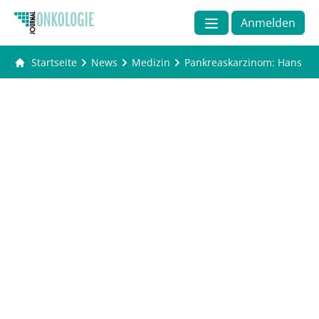
Anmelden
Startseite
News
Medizin
Pankreaskarzinom: Hans Beg