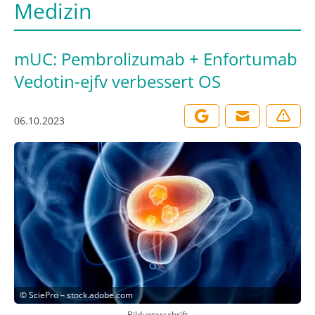
Medizin
mUC: Pembrolizumab + Enfortumab
Vedotin-ejfv verbessert OS
06.10.2023
©
SciePro – stock.adobe.com
Bildunterschrift