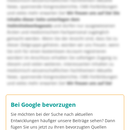
medizinisch-wissenschaftlichen Fachthemen! Aktuelle
News, spannende Kongressberichte, CME-Fortbildungen
und vieles mehr erwarten Sie!
Wir freuen uns auf Sie!
Die
Inhalte dieser Seite unterliegen dem
Heilmittelwerbegesetz
und dürfen nur ausgewiesenen
Ärzten und medizinischem Fachpersonal zugänglich
gemacht werden. Wenn Sie der Ansicht sind, dass Sie zu
dieser Zielgruppe gehören, würden wir uns freuen, wenn
Sie sich für einen kostenlosen Account registrieren
würden! Im Anschluss erhalten Sie sofortigen Zugang zu
diesem und vielen weiteren, interessanten Inhalten zu
medizinisch-wissenschaftlichen Fachthemen! Aktuelle
News, spannende Kongressberichte, CME-Fortbildungen
und vieles mehr erwarten Sie!
Wir freuen uns auf Sie!
Bei Google bevorzugen
Sie möchten bei der Suche nach aktuellen
Entwicklungen häufiger unsere Beiträge sehen? Dann
fügen Sie uns jetzt zu Ihren bevorzugten Quellen