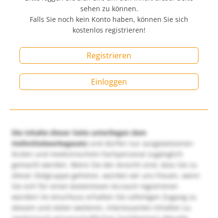
sehen zu können.
Falls Sie noch kein Konto haben, können Sie sich
kostenlos registrieren!
Registrieren
Einloggen
Die Inhalte dieser Seite unterliegen dem
Heilmittelwerbegesetz
und dürfen nur ausgewiesenen
Ärzten und medizinischem Fachpersonal zugänglich
gemacht werden. Wenn Sie der Ansicht sind, dass Sie zu
dieser Zielgruppe gehören, würden wir uns freuen, wenn
Sie sich für einen kostenlosen Account registrieren
würden! Im Anschluss erhalten Sie sofortigen Zugang zu
diesem und vielen weiteren, interessanten Inhalten zu