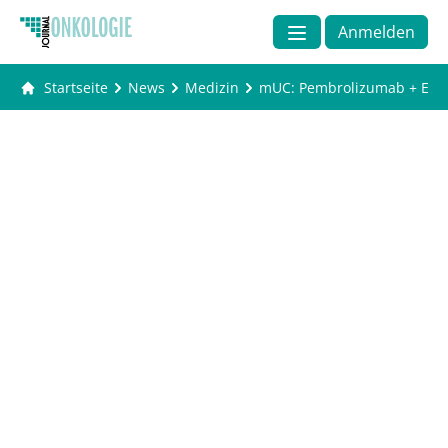
Anmelden
Startseite
News
Medizin
mUC: Pembrolizumab + Enfo