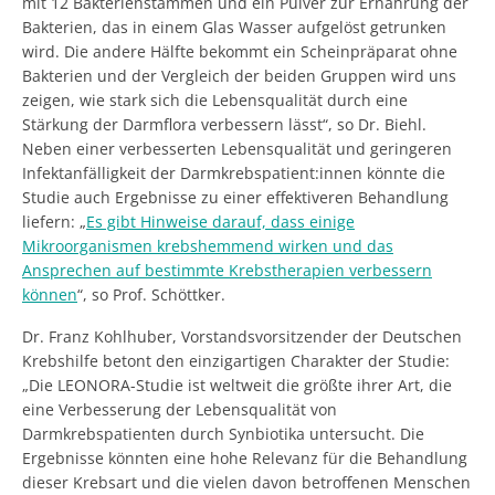
mit 12 Bakterienstämmen und ein Pulver zur Ernährung der
Bakterien, das in einem Glas Wasser aufgelöst getrunken
wird. Die andere Hälfte bekommt ein Scheinpräparat ohne
Bakterien und der Vergleich der beiden Gruppen wird uns
zeigen, wie stark sich die Lebensqualität durch eine
Stärkung der Darmflora verbessern lässt“, so Dr. Biehl.
Neben einer verbesserten Lebensqualität und geringeren
Infektanfälligkeit der Darmkrebspatient:innen könnte die
Studie auch Ergebnisse zu einer effektiveren Behandlung
liefern: „
Es gibt Hinweise darauf, dass einige
Mikroorganismen krebshemmend wirken und das
Ansprechen auf bestimmte Krebstherapien verbessern
können
“, so Prof. Schöttker.
Dr. Franz Kohlhuber, Vorstandsvorsitzender der Deutschen
Krebshilfe betont den einzigartigen Charakter der Studie:
„Die LEONORA-Studie ist weltweit die größte ihrer Art, die
eine Verbesserung der Lebensqualität von
Darmkrebspatienten durch Synbiotika untersucht. Die
Ergebnisse könnten eine hohe Relevanz für die Behandlung
dieser Krebsart und die vielen davon betroffenen Menschen