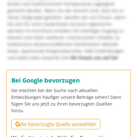
Ärzten und medizinischem Fachpersonal zugänglich
gemacht werden. Wenn Sie der Ansicht sind, dass Sie zu
dieser Zielgruppe gehören, würden wir uns freuen, wenn
Sie sich für einen kostenlosen Account registrieren
würden! Im Anschluss erhalten Sie sofortigen Zugang zu
diesem und vielen weiteren, interessanten Inhalten zu
medizinisch-wissenschaftlichen Fachthemen! Aktuelle
News, spannende Kongressberichte, CME-Fortbildungen
und vieles mehr erwarten Sie!
Wir freuen uns auf Sie!
Bei Google bevorzugen
Sie möchten bei der Suche nach aktuellen
Entwicklungen häufiger unsere Beiträge sehen? Dann
fügen Sie uns jetzt zu Ihren bevorzugten Quellen
hinzu.
Als bevorzugte Quelle auswählen