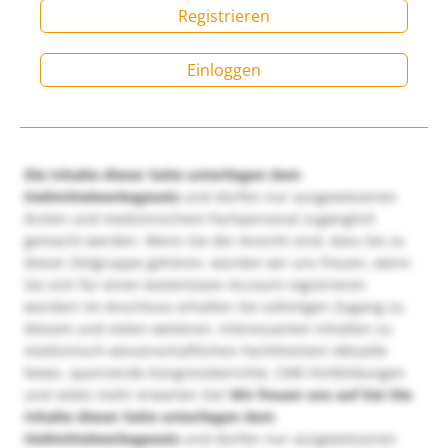
Registrieren
Einloggen
Die Inhalte dieser Seite unterliegen dem
Heilmittelwerbegesetz
und dürfen nur ausgewiesenen
Ärzten und medizinischem Fachpersonal zugänglich
gemacht werden. Wenn Sie der Ansicht sind, dass Sie zu
dieser Zielgruppe gehören, würden wir uns freuen, wenn
Sie sich für einen kostenlosen Account registrieren
würden! Im Anschluss erhalten Sie sofortigen Zugang zu
diesem und vielen weiteren, interessanten Inhalten zu
medizinisch-wissenschaftlichen Fachthemen! Aktuelle
News, spannende Kongressberichte, CME-Fortbildungen
und vieles mehr erwarten Sie!
Wir freuen uns auf Sie!
Die
Inhalte dieser Seite unterliegen dem
Heilmittelwerbegesetz
und dürfen nur ausgewiesenen