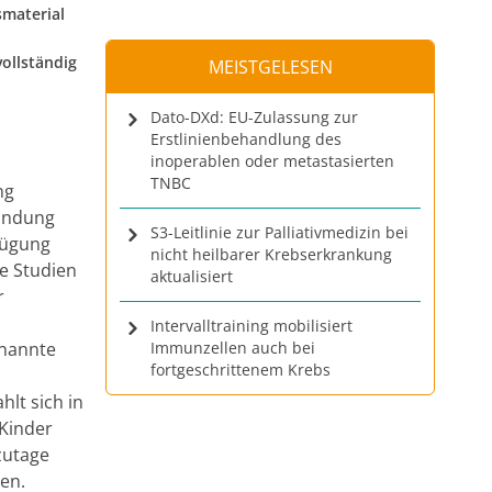
smaterial
vollständig
MEISTGELESEN
Dato-DXd: EU-Zulassung zur
Erstlinienbehandlung des
inoperablen oder metastasierten
TNBC
ng
ründung
S3-Leitlinie zur Palliativmedizin bei
fügung
nicht heilbarer Krebserkrankung
le Studien
aktualisiert
r
Intervalltraining mobilisiert
enannte
Immunzellen auch bei
fortgeschrittenem Krebs
lt sich in
 Kinder
zutage
en.