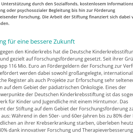
er Unterstützung durch den Sozialfonds, kostenlosem Information
ng oder psychosozialer Begleitung bis hin zur Förderung
isender Forschung. Die Arbeit der Stiftung finanziert sich dabei 
nden.
ng für eine bessere Zukunft
gegen den Kinderkrebs hat die Deutsche Kinderkrebsstiftu
g und gezielt auf Forschungsförderung gesetzt. Seit ihrer G
napp 116 Mio. Euro an Fördergeldern der Forschung zur Ver
 Gefördert werden dabei sowohl großangelegte, internationa
che Register als auch Projekte zur Erforschung sehr seltene
n auf dem Gebiet der pädiatrischen Onkologie. Eines der
werpunkte der Deutschen Kinderkrebsstiftung ist das sog
erk für Kinder und Jugendliche mit einem Hirntumor. Das
t der Stiftung auf dem Gebiet der Forschungsförderung zah
l aus: Während in den 50er- und 60er-Jahren bis zu 80% der
dlichen an ihrer Krebserkrankung starben, überleben heut
80% dank innovativer Forschung und Therapieverbesserung