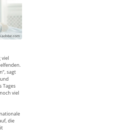
ck.adobe.com
 viel
elfenden.
n“, sagt
 und
s Tages
noch viel
rnationale
uf, die
it