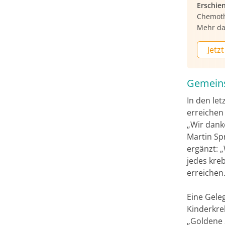
Erschie
Chemoth
Mehr da
Jetzt
Gemeins
In den le
erreichen
„Wir danke
Martin Sp
ergänzt: 
jedes kre
erreichen.
Eine Geleg
Kinderkreb
„Goldene S