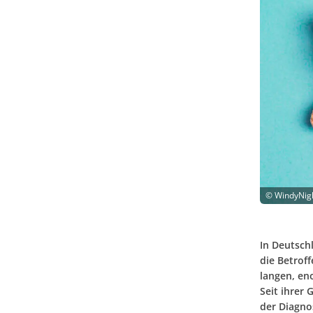
©
WindyNigh
In Deutsch
die Betroff
langen, en
Seit ihrer
der Diagno