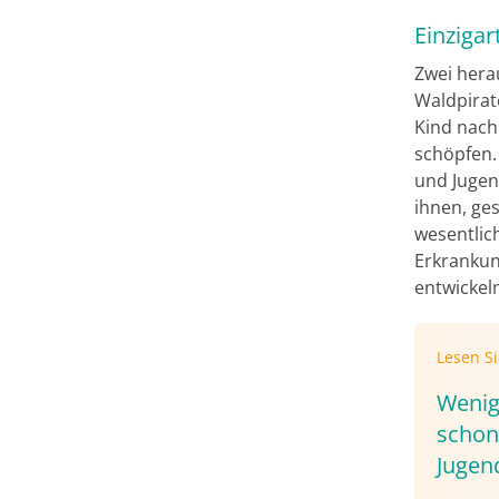
Einzigar
Zwei herau
Waldpirat
Kind nach
schöpfen.
und Jugen
ihnen, ge
wesentlich
Erkrankun
entwickel
Lesen S
Wenig
schon
Jugen