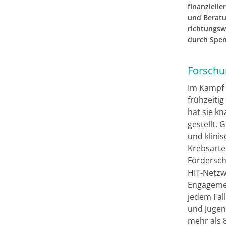
finanziell
und Beratu
richtungswe
durch Spe
Forschu
Im Kampf 
frühzeiti
hat sie k
gestellt.
und klinis
Krebsarte
Fördersch
HIT-Netzw
Engagemen
jedem Fal
und Jugen
mehr als 