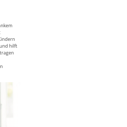
rankem
t
Kindern
nd hilft
 tragen
en