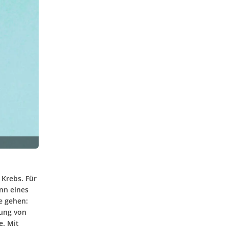
 Krebs. Für
inn eines
e gehen:
tung von
e. Mit