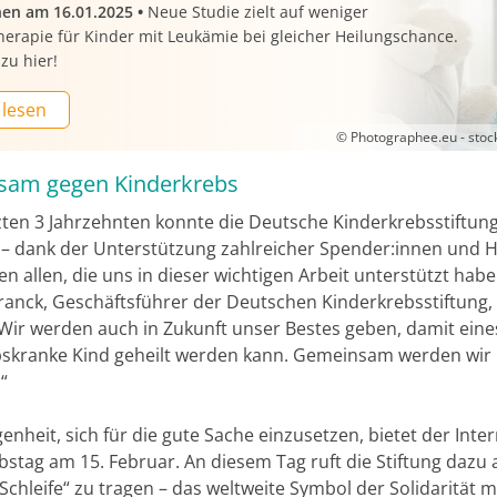
nen am 16.01.2025
•
Neue Studie zielt auf weniger
erapie für Kinder mit Leukämie bei gleicher Heilungschance.
zu hier!
 lesen
© Photographee.eu - sto
am gegen Kinderkrebs
tzten 3 Jahrzehnten konnte die Deutsche Kinderkrebsstiftung
 – dank der Unterstützung zahlreicher Spender:innen und H
n allen, die uns in dieser wichtigen Arbeit unterstützt habe
ranck, Geschäftsführer der Deutschen Kinderkrebsstiftung,
„Wir werden auch in Zukunft unser Bestes geben, damit eine
bskranke Kind geheilt werden kann. Gemeinsam werden wir 
“
enheit, sich für die gute Sache einzusetzen, bietet der Inte
stag am 15. Februar. An diesem Tag ruft die Stiftung dazu a
chleife“ zu tragen – das weltweite Symbol der Solidarität m