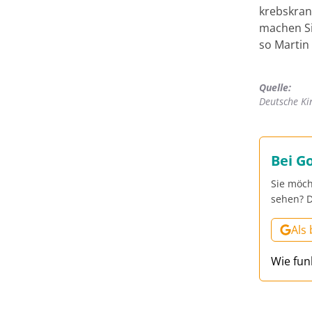
krebskran
machen Si
so Martin
Quelle:
Deutsche Ki
Bei G
Sie möch
sehen? D
Als
Wie fun