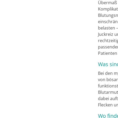
Übermaß g
Komplikat
Blutungsn
einschrän
belasten 
Juckreiz 
rechtzeit
passenden
Patienten
Was sin
Bei den m
von bösar
funktions
Blutarmut
dabei auf
Flecken u
Wo find