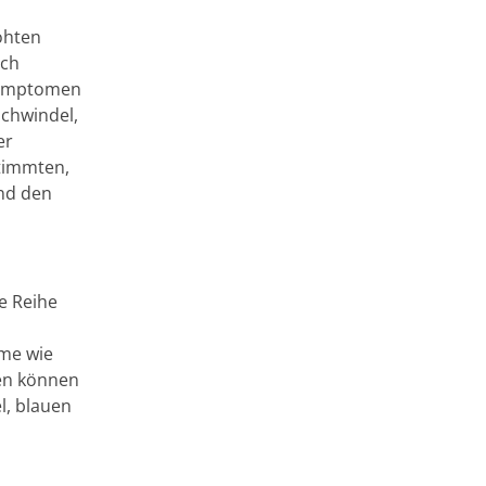
öhten
ich
 Symptomen
Schwindel,
er
stimmten,
und den
e Reihe
ome wie
gen können
l, blauen