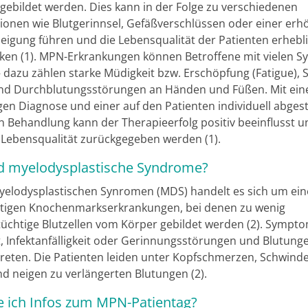
ebildet werden. Dies kann in der Folge zu verschiedenen
ionen wie Blutgerinnsel, Gefäßverschlüssen oder einer erh
eigung führen und die Lebensqualität der Patienten erhebl
ken (1). MPN-Erkrankungen können Betroffene mit vielen
– dazu zählen starke Müdigkeit bzw. Erschöpfung (Fatigue), 
und Durchblutungsstörungen an Händen und Füßen. Mit ein
igen Diagnose und einer auf den Patienten individuell abge
 Behandlung kann der Therapieerfolg positiv beeinflusst 
 Lebensqualität zurückgegeben werden (1).
d myelodysplastische Syndrome?
yelodysplastischen Synromen (MDS) handelt es sich um ein
tigen Knochenmarkserkrankungen, bei denen zu wenig
tüchtige Blutzellen vom Körper gebildet werden (2). Sympt
, Infektanfälligkeit oder Gerinnungsstörungen und Blutun
treten. Die Patienten leiden unter Kopfschmerzen, Schwinde
nd neigen zu verlängerten Blutungen (2).
e ich Infos zum MPN-Patientag?