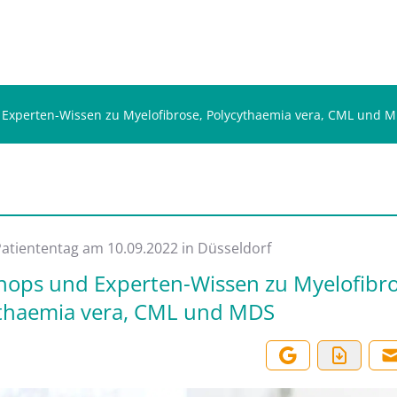
Experten-Wissen zu Myelofibrose, Polycythaemia vera, CML und 
s
Patiententag am 10.09.2022 in Düsseldorf
ops und Experten-Wissen zu Myelofibro
thaemia vera, CML und MDS