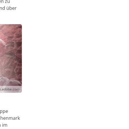
en zu
ind über
ck.adobe.com
uppe
ochenmark
n im