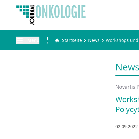
Menü
Startseite
News
Workshops und 
New
Novartis 
Worksh
Polycy
02.09.2022