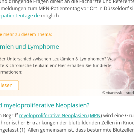
d dringende Fragen direkt an die Fachärzte und Referent
Anmeldungen zum MPN-Patiententag vor Ort in Düsseldorf s
patiententage.de
möglich.
ie mehr zu diesem Thema:
ämien und Lymphome
 der Unterschied zwischen Leukämien & Lymphomen? Was
te & chronische Leukämien? Hier erhalten Sie fundierte
ormationen:
 lesen
© vitanovski – sto
d myeloproliferative Neoplasien?
 Begriff
myeloproliferative Neoplasien (MPN
) wird eine Gr
 chronischer Erkrankungen der blutbildenden Zellen im Kn
efasst (1). Allen gemeinsam ist, dass bestimmte Blutzelle