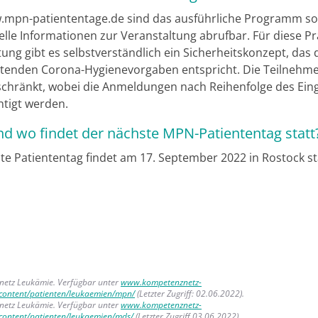
mpn-patiententage.de sind das ausführliche Programm s
elle Informationen zur Veranstaltung abrufbar. Für diese P
ung gibt es selbstverständlich ein Sicherheitskonzept, das
eltenden Corona-Hygienevorgaben entspricht. Die Teilnehme
eschränkt, wobei die Anmeldungen nach Reihenfolge des Ein
htigt werden.
d wo findet der nächste MPN-Patiententag statt
te Patiententag findet am 17. September 2022 in Rostock st
netz Leukämie. Verfügbar unter
www.kompetenznetz-
content/patienten/leukaemien/mpn/
(Letzter Zugriff: 02.06.2022).
netz Leukämie. Verfügbar unter
www.kompetenznetz-
content/patienten/leukaemien/mds/
(Letzter Zugriff 03.06.2022).