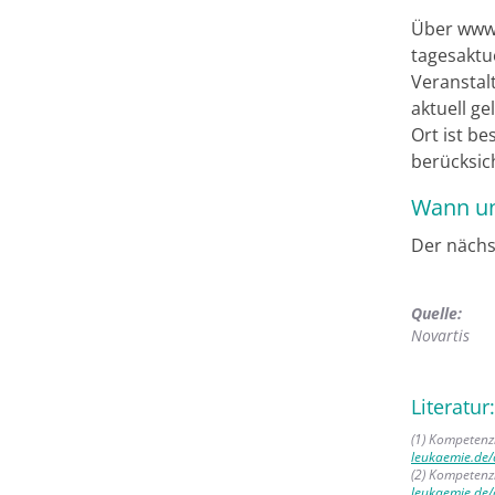
Über www.
tagesaktu
Veranstalt
aktuell g
Ort ist b
berücksic
Wann un
Der nächs
Quelle:
Novartis
Literatur:
(1) Kompetenz
leukaemie.de/
(2) Kompetenz
leukaemie.de/