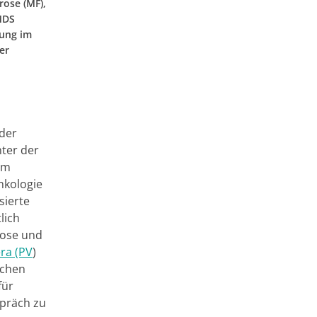
ose (MF),
MDS
tung im
er
 der
nter der
am
nkologie
sierte
lich
nose und
ra (PV
)
schen
für
spräch zu