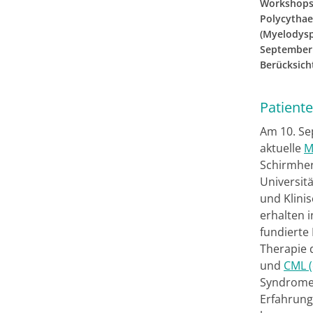
Workshops 
Polycythae
(Myelodysp
September 
Berücksich
Patient
Am 10. Se
aktuelle
M
Schirmher
Universit
und Klini
erhalten 
fundierte
Therapie 
und
CML (
Syndromen
Erfahrung