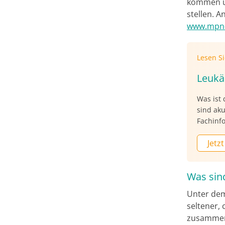
kommen un
stellen. 
www.mpn-
Lesen S
Leuk
Was ist
sind aku
Fachinf
Jetzt
Was sin
Unter dem
seltener,
zusammeng