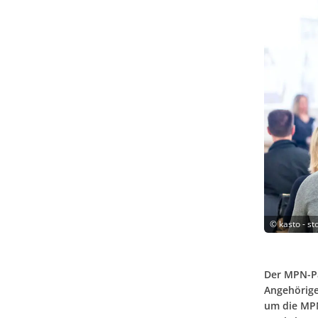
©
kasto - s
Der MPN-Pa
Angehörige
um die MPN