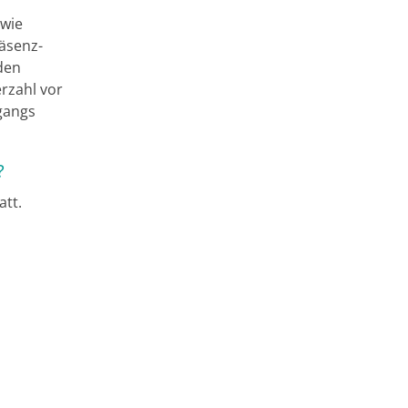
owie
räsenz-
 den
rzahl vor
gangs
?
att.