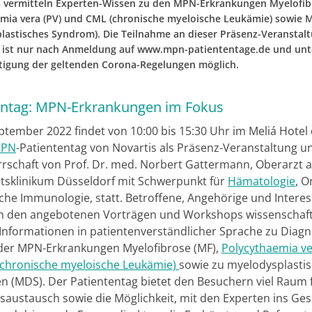
vermitteln Experten-Wissen zu den MPN-Erkrankungen Myelofibr
mia vera (PV) und CML (chronische myeloische Leukämie) sowie 
lastisches Syndrom). Die Teilnahme an dieser Präsenz-Veranstal
ist nur nach Anmeldung auf www.mpn-patiententage.de und unt
tigung der geltenden Corona-Regelungen möglich.
entag: MPN-Erkrankungen im Fokus
ptember 2022 findet von 10:00 bis 15:30 Uhr im Meliá Hotel
PN
-Patiententag von Novartis als Präsenz-Veranstaltung u
rschaft von Prof. Dr. med. Norbert Gattermann, Oberarzt 
ätsklinikum Düsseldorf mit Schwerpunkt für
Hämatologie
, O
sche Immunologie, statt. Betroffene, Angehörige und Interes
in den angebotenen Vorträgen und Workshops wissenschaft
 Informationen in patientenverständlicher Sprache zu Diag
der MPN-Erkrankungen Myelofibrose (MF),
Polycythaemia ve
chronische myeloische Leukämie)
sowie zu myelodysplasti
 (MDS). Der Patiententag bietet den Besuchern viel Raum 
saustausch sowie die Möglichkeit, mit den Experten ins Ge