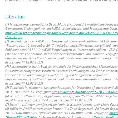
Literatur:
(1) Transparency International Deutschland e.V.: Deutsche medizinische Fachgese
Gemeinsame Stellungnahme von MEZIS, Leitlinienwatch und Transparency Deutsc
https://www.transparency.de/fileadmin/Redaktion/Aktuelles/2022/22-03-02_S
LLW__1_.pdf
(2) Empfehlungen der AWMF zum Umgang mit Interessenkonflikten bei Aktivitäten 
–Fassung vom 10. November 2017.Verfügbar: https://www.awmf.org/fileadmin/u
Publikationen/20171110_AWMF_Empfehlungen_zu_Interessenkonflikten__V2.2_f.pdf
(3) AWMF: Die Kooperation Medizinischer Wissenschaften und Industrie. Verfügba
https://www.awmf.org/fileadmin/user_upload/Stellungnahmen/Resolution_Ford
(letzter Zugriff 12.03.2022)
(4) Positionspapier der Arbeitsgemeinschaft der Wissenschaftlichen Medizinische
Qualitätssicherung wissenschaftlich basierter Fortbildungen und Transparenz mög
von Sponsoren unabhängigen Durchführung von Kongressen. Verfügbar:
https://www.awmf.org/fileadmin/user_upload/Stellungnahmen/Resolution_For
(letzter Zugriff:12.03.2022)
(5) Guidelines International Network: Principles for Disclosure of Interests and 
2015, 163(7):548-53. Verfügbar:
https://www.acpjournals.org/doi/10.7326/M14
(6) Siehe https://www.awmf.org/fileadmin/user_upload/Leitlinien/AWMF-Rege
Regel_Interessenkonflikte_V2.4.pdf (letzter Zugriff:12.03.2022)
(7) Siehe https://www.awmf.org/leitlinien/interessenerklaerung-online.html (letzt
(8) Müller W. AWMF unterzeichnet Petition "All Trials Registered - All Results R
10.3205/awmf000289, URN: urn:nbn:de:0183-awmf0002890. Verfügbar:
http:
10/awmf000289.shtml
. Siehe auch Website der Initiative:
https://www.alltrials.ne