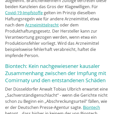
abgelehnt. Branchenkennern zufolge vertreten diese
beiden Kanzleien das Gros der Klagewilligen. Für
Covid-19-Impfstoffe
gelten im Prinzip dieselben
Haftungsregeln wie für andere Arzneimittel, etwa
nach dem
Arzneimittelrecht
oder dem
Produkthaftungsgesetz. Der Hersteller kann zur
Verantwortung gezogen werden, wenn etwa ein
Produktionsfehler vorliegt. Wird das Arzneimittel
beispielsweise fehlerhaft verabreicht, haftet die
impfende Person.
Biontech: Kein nachgewiesener kausaler
Zusammenhang zwischen der Impfung mit
Comirnaty und den entstandenen Schäden
Der Düsseldorfer Anwalt Tobias Ulbrich erwartet eine
„Sachverständigenschlacht“ - wenn die Gerichte nicht
schon zu Beginn ein „Abschreckungsurteil" fällen, wie
er der Deutschen Presse-Agentur sagte.
Biontech
betont, „dass bisher in keinem der von Biontech