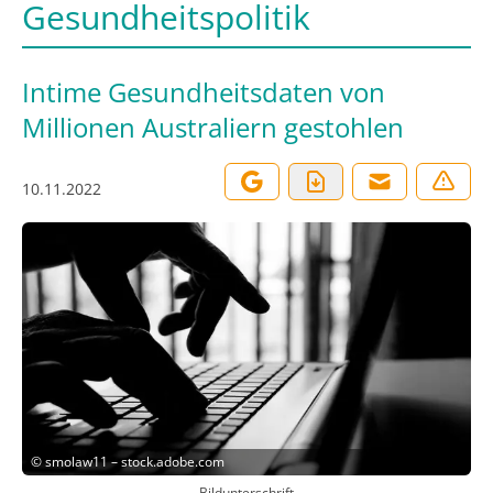
Gesundheitspolitik
Intime Gesundheitsdaten von
Millionen Australiern gestohlen
10.11.2022
©
smolaw11 – stock.adobe.com
Bildunterschrift