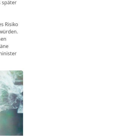
s später
es Risiko
 würden.
nen
läne
inister