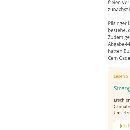
freien Ver
zunächst 
Pilsinger 
bestehe, 
Zudem geb
Abgabe-Mö
hatten Bu
Cem Özdem
Lesen S
Stren
Erschie
Cannabis
Umsetzu
Jetzt