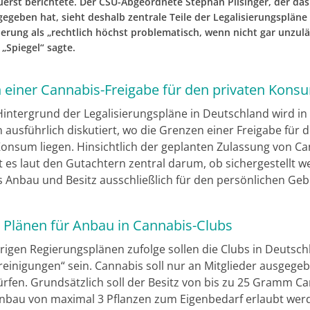
zuerst berichtete. Der CSU-Abgeordnete Stephan Pilsinger, der da
gegeben hat, sieht deshalb zentrale Teile der Legalisierungspläne
erung als „rechtlich höchst problematisch, wenn nicht gar unzulä
„Spiegel“ sagte.
 einer Cannabis-Freigabe für den privaten Kons
intergrund der Legalisierungspläne in Deutschland wird i
 ausführlich diskutiert, wo die Grenzen einer Freigabe für 
Konsum liegen. Hinsichtlich der geplanten Zulassung von Ca
t es laut den Gutachtern zentral darum, ob sichergestellt 
s Anbau und Besitz ausschließlich für den persönlichen Ge
n Plänen für Anbau in Cannabis-Clubs
rigen Regierungsplänen zufolge sollen die Clubs in Deutsch
einigungen“ sein. Cannabis soll nur an Mitglieder ausgege
rfen. Grundsätzlich soll der Besitz von bis zu 25 Gramm C
nbau von maximal 3 Pflanzen zum Eigenbedarf erlaubt wer