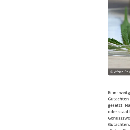
©
Africa St
Einer weit
Gutachten 
gesetzt. N
oder staat
Genusszwec
Gutachten,