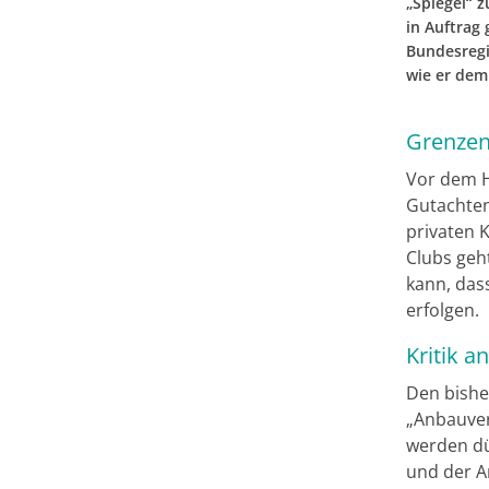
„Spiegel“ 
in Auftrag 
Bundesregi
wie er dem 
Grenzen
Vor dem H
Gutachten
privaten 
Clubs geh
kann, das
erfolgen.
Kritik a
Den bishe
„Anbauver
werden dü
und der A