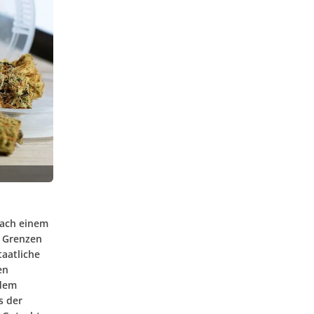
nach einem
e Grenzen
taatliche
en
 dem
s der