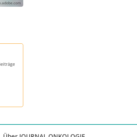
ck.adobe.com
eiträge
Über JOURNAL ONKOLOGIE