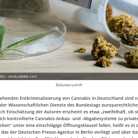
udio - stock.adobe.com
Bildunterschrift
gehenden Entkriminalisierung von Cannabis in Deutschland sind 
der Wissenschaftlichen Dienste des Bundestags europarechtlich
ach Einschätzung der Autoren erscheint es etwa „zweifelhaft, ob s
lich kontrollierte Cannabis-Anbau- und -Abgabesysteme zu privat
ken“ unter eine einschlägige Öffnungsklausel fallen, heißt es in
 das der Deutschen Presse-Agentur in Berlin vorliegt und über da