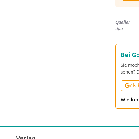
Quelle:
dpa
Bei G
Sie möch
sehen? D
Als
Wie fun
Verlag