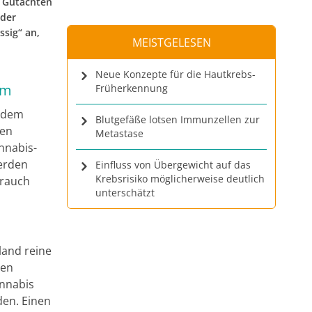
s Gutachten
 der
ssig“ an,
MEISTGELESEN
Neue Konzepte für die Hautkrebs-
um
Früherkennung
n dem
Blutgefäße lotsen Immunzellen zur
den
Metastase
nnabis-
werden
Einfluss von Übergewicht auf das
Krebsrisiko möglicherweise deutlich
brauch
unterschätzt
land reine
ben
annabis
den. Einen