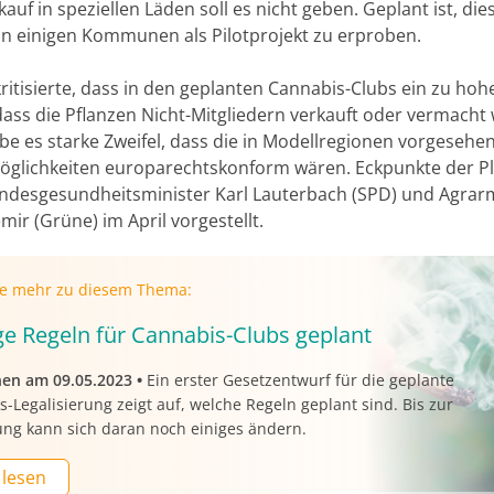
kauf in speziellen Läden soll es nicht geben. Geplant ist, die
in einigen Kommunen als Pilotprojekt zu erproben.
kritisierte, dass in den geplanten Cannabis-Clubs ein zu hoh
dass die Pflanzen Nicht-Mitgliedern verkauft oder vermacht
e es starke Zweifel, dass die in Modellregionen vorgesehe
glichkeiten europarechtskonform wären. Eckpunkte der P
ndesgesundheitsminister Karl Lauterbach (SPD) und Agrarm
ir (Grüne) im April vorgestellt.
ie mehr zu diesem Thema:
ge Regeln für Cannabis-Clubs geplant
nen am 09.05.2023
•
Ein erster Gesetzentwurf für die geplante
-Legalisierung zeigt auf, welche Regeln geplant sind. Bis zur
ng kann sich daran noch einiges ändern.
 lesen