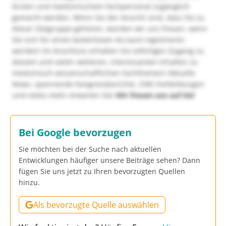
Ärzten und medizinischem Fachpersonal zugänglich
gemacht werden. Wenn Sie der Ansicht sind, dass Sie zu
dieser Zielgruppe gehören, würden wir uns freuen, wenn
Sie sich für einen kostenlosen Account registrieren
würden! Im Anschluss erhalten Sie sofortigen Zugang zu
diesem und vielen weiteren, interessanten Inhalten zu
medizinisch-wissenschaftlichen Fachthemen! Aktuelle
News, spannende Kongressberichte, CME-Fortbildungen
und vieles mehr erwarten Sie!
Wir freuen uns auf Sie!
Bei Google bevorzugen
Sie möchten bei der Suche nach aktuellen
Entwicklungen häufiger unsere Beiträge sehen? Dann
fügen Sie uns jetzt zu Ihren bevorzugten Quellen
hinzu.
Als bevorzugte Quelle auswählen