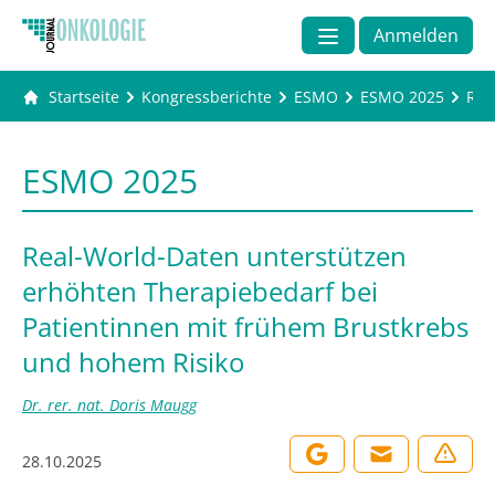
Anmelden
Startseite
Kongressberichte
ESMO
ESMO 2025
Rea
ESMO 2025
Real-World-Daten unterstützen
erhöhten Therapiebedarf bei
Patientinnen mit frühem Brustkrebs
und hohem Risiko
Dr. rer. nat. Doris Maugg
28.10.2025