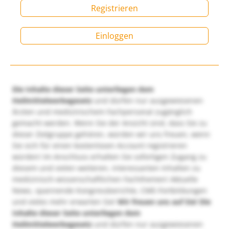
Registrieren
Einloggen
Die Inhalte dieser Seite unterliegen dem
Heilmittelwerbegesetz
und dürfen nur ausgewiesenen
Ärzten und medizinischem Fachpersonal zugänglich
gemacht werden. Wenn Sie der Ansicht sind, dass Sie zu
dieser Zielgruppe gehören, würden wir uns freuen, wenn
Sie sich für einen kostenlosen Account registrieren
würden! Im Anschluss erhalten Sie sofortigen Zugang zu
diesem und vielen weiteren, interessanten Inhalten zu
medizinisch-wissenschaftlichen Fachthemen! Aktuelle
News, spannende Kongressberichte, CME-Fortbildungen
und vieles mehr erwarten Sie!
Wir freuen uns auf Sie!
Die
Inhalte dieser Seite unterliegen dem
Heilmittelwerbegesetz
und dürfen nur ausgewiesenen