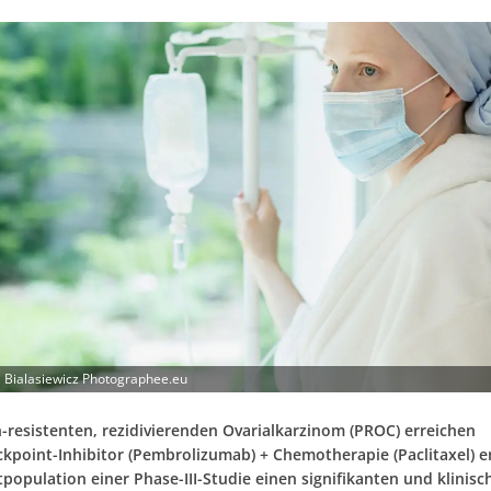
 Bialasiewicz Photographee.eu
n-resistenten, rezidivierenden Ovarialkarzinom (PROC) erreichen
point-Inhibitor (Pembrolizumab) + Chemotherapie (Paclitaxel) e
population einer Phase-III-Studie einen signifikanten und klinisc