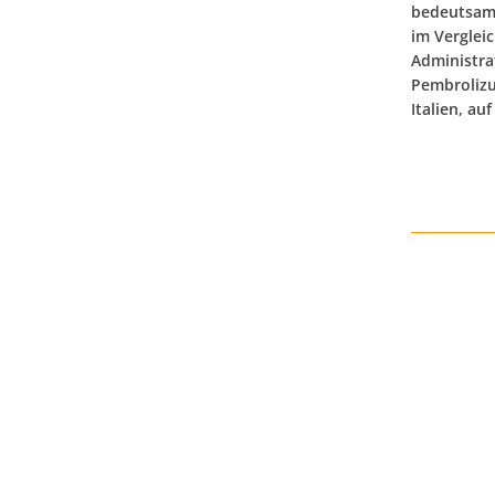
bedeutsame
im Verglei
Administra
Pembrolizu
Italien, a