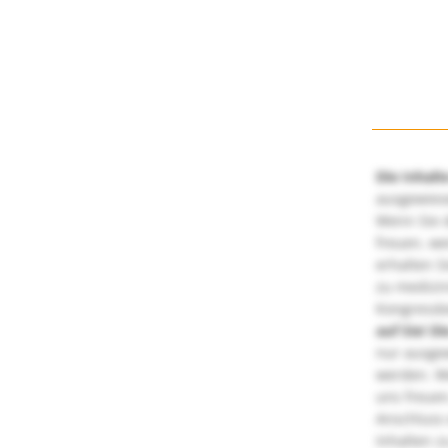
Die Inhalt
ausgewies
Wenn Sie d
freuen, we
erhalten S
zu medizi
Kongressbe
auf Sie!
Di
nur ausge
werden. We
uns freuen
Anschluss 
Inhalten z