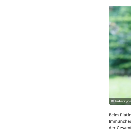
©
Katarzyna
Beim Plati
Immuncheck
der Gesamt