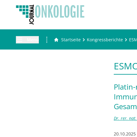
Menü
Startseite
Kongressberichte
ES
ESMO
Platin
Immunc
Gesam
Dr. rer. nat
20.10.2025