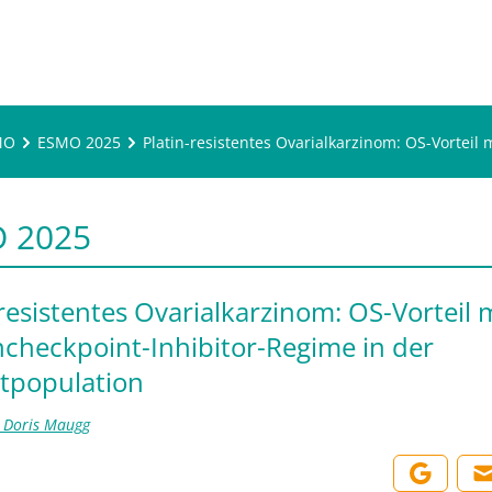
MO
ESMO 2025
Platin-resistentes Ovarialkarzinom: OS-Vortei
 2025
-resistentes Ovarialkarzinom: OS-Vorteil 
heckpoint-Inhibitor-Regime in der
tpopulation
. Doris Maugg