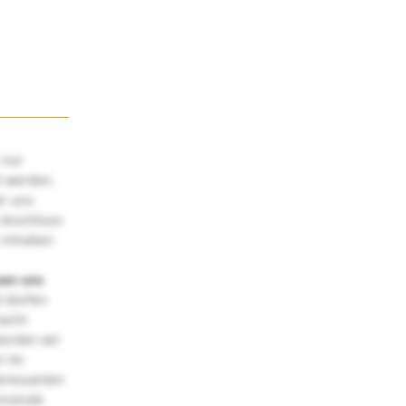
 nur
t werden.
ir uns
 Anschluss
 Inhalten
uen uns
 dürfen
macht
würden wir
! Im
teressanten
annende