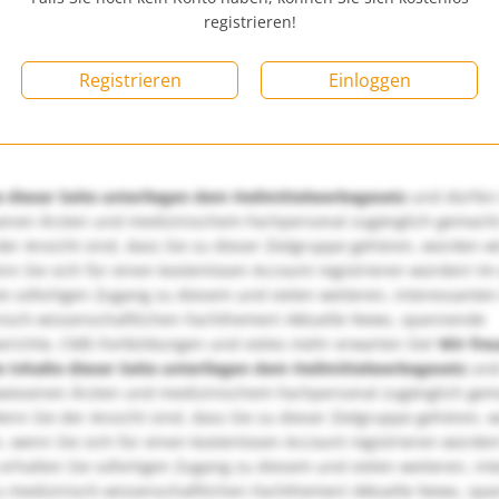
registrieren!
Registrieren
Einloggen
e dieser Seite unterliegen dem Heilmittelwerbegesetz
und dürfen
enen Ärzten und medizinischem Fachpersonal zugänglich gemach
er Ansicht sind, dass Sie zu dieser Zielgruppe gehören, würden w
nn Sie sich für einen kostenlosen Account registrieren würden! Im
ie sofortigen Zugang zu diesem und vielen weiteren, interessanten
nisch-wissenschaftlichen Fachthemen! Aktuelle News, spannende
richte, CME-Fortbildungen und vieles mehr erwarten Sie!
Wir fre
e Inhalte dieser Seite unterliegen dem Heilmittelwerbegesetz
und
wiesenen Ärzten und medizinischem Fachpersonal zugänglich ge
nn Sie der Ansicht sind, dass Sie zu dieser Zielgruppe gehören, 
, wenn Sie sich für einen kostenlosen Account registrieren würden
erhalten Sie sofortigen Zugang zu diesem und vielen weiteren, in
u medizinisch-wissenschaftlichen Fachthemen! Aktuelle News, sp