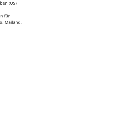
ben (OS)
n für
o, Mailand,