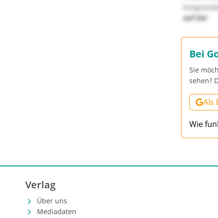
Kongressbe
auf Sie!
Bei G
Sie möch
sehen? D
Als
Wie fun
Verlag
Über uns
Mediadaten