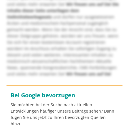
und vieles mehr erwarten Sie!
Wir freuen uns auf Sie!
Die
Inhalte dieser Seite unterliegen dem
Heilmittelwerbegesetz
und dürfen nur ausgewiesenen
Ärzten und medizinischem Fachpersonal zugänglich
gemacht werden. Wenn Sie der Ansicht sind, dass Sie zu
dieser Zielgruppe gehören, würden wir uns freuen, wenn
Sie sich für einen kostenlosen Account registrieren
würden! Im Anschluss erhalten Sie sofortigen Zugang zu
diesem und vielen weiteren, interessanten Inhalten zu
medizinisch-wissenschaftlichen Fachthemen! Aktuelle
News, spannende Kongressberichte, CME-Fortbildungen
und vieles mehr erwarten Sie!
Wir freuen uns auf Sie!
Bei Google bevorzugen
Sie möchten bei der Suche nach aktuellen
Entwicklungen häufiger unsere Beiträge sehen? Dann
fügen Sie uns jetzt zu Ihren bevorzugten Quellen
hinzu.