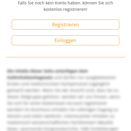
Falls Sie noch kein Konto haben, können Sie sich
kostenlos registrieren!
Registrieren
Einloggen
Die Inhalte dieser Seite unterliegen dem
Heilmittelwerbegesetz
und dürfen nur ausgewiesenen
Ärzten und medizinischem Fachpersonal zugänglich
gemacht werden. Wenn Sie der Ansicht sind, dass Sie zu
dieser Zielgruppe gehören, würden wir uns freuen, wenn
Sie sich für einen kostenlosen Account registrieren
würden! Im Anschluss erhalten Sie sofortigen Zugang zu
diesem und vielen weiteren, interessanten Inhalten zu
medizinisch-wissenschaftlichen Fachthemen! Aktuelle
News, spannende Kongressberichte, CME-Fortbildungen