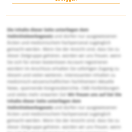
Die Inhalte dieser Seite unterliegen dem
Heilmittelwerbegesetz
und dürfen nur ausgewiesenen
Ärzten und medizinischem Fachpersonal zugänglich
gemacht werden. Wenn Sie der Ansicht sind, dass Sie zu
dieser Zielgruppe gehören, würden wir uns freuen, wenn
Sie sich für einen kostenlosen Account registrieren
würden! Im Anschluss erhalten Sie sofortigen Zugang zu
diesem und vielen weiteren, interessanten Inhalten zu
medizinisch-wissenschaftlichen Fachthemen! Aktuelle
News, spannende Kongressberichte, CME-Fortbildungen
und vieles mehr erwarten Sie!
Wir freuen uns auf Sie!
Die
Inhalte dieser Seite unterliegen dem
Heilmittelwerbegesetz
und dürfen nur ausgewiesenen
Ärzten und medizinischem Fachpersonal zugänglich
gemacht werden. Wenn Sie der Ansicht sind, dass Sie zu
dieser Zielgruppe gehören, würden wir uns freuen, wenn