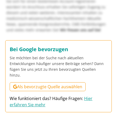
Sie sich für einen kostenlosen Account registrieren
würden! Im Anschluss erhalten Sie sofortigen Zugang zu
diesem und vielen weiteren, interessanten Inhalten zu
medizinisch-wissenschaftlichen Fachthemen! Aktuelle
News, spannende Kongressberichte, CME-Fortbildungen
und vieles mehr erwarten Sie!
Wir freuen uns auf Sie!
Bei Google bevorzugen
Sie möchten bei der Suche nach aktuellen
Entwicklungen häufiger unsere Beiträge sehen? Dann
fügen Sie uns jetzt zu Ihren bevorzugten Quellen
hinzu.
Als bevorzugte Quelle auswählen
Wie funktioniert das? Häufige Fragen:
Hier
erfahren Sie mehr