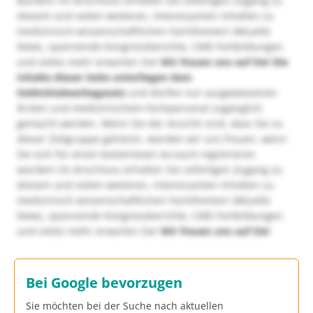
würden! Im Anschluss erhalten Sie sofortigen Zugang zu
diesem und vielen weiteren, interessanten Inhalten zu
medizinisch-wissenschaftlichen Fachthemen! Aktuelle
News, spannende Kongressberichte, CME-Fortbildungen
und vieles mehr erwarten Sie!
Wir freuen uns auf Sie!
Die
Inhalte dieser Seite unterliegen dem
Heilmittelwerbegesetz
und dürfen nur ausgewiesenen
Ärzten und medizinischem Fachpersonal zugänglich
gemacht werden. Wenn Sie der Ansicht sind, dass Sie zu
dieser Zielgruppe gehören, würden wir uns freuen, wenn
Sie sich für einen kostenlosen Account registrieren
würden! Im Anschluss erhalten Sie sofortigen Zugang zu
diesem und vielen weiteren, interessanten Inhalten zu
medizinisch-wissenschaftlichen Fachthemen! Aktuelle
News, spannende Kongressberichte, CME-Fortbildungen
und vieles mehr erwarten Sie!
Wir freuen uns auf Sie!
Bei Google bevorzugen
Sie möchten bei der Suche nach aktuellen