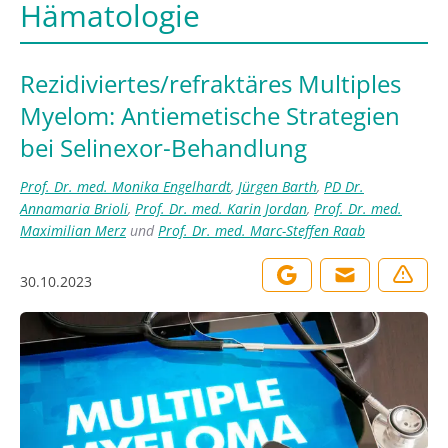
Hämatologie
Rezidiviertes/refraktäres Multiples
Myelom: Antiemetische Strategien
bei Selinexor-Behandlung
Prof. Dr. med. Monika Engelhardt
,
Jürgen Barth
,
PD Dr.
Annamaria Brioli
,
Prof. Dr. med. Karin Jordan
,
Prof. Dr. med.
Maximilian Merz
und
Prof. Dr. med. Marc-Steffen Raab
30.10.2023