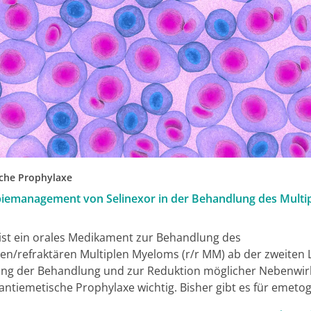
che Prophylaxe
iemanagement von Selinexor in der Behandlung des Multi
 ist ein orales Medikament zur Behandlung des
ten/refraktären Multiplen Myeloms (r/r MM) ab der zweiten L
ng der Behandlung und zur Reduktion möglicher Nebenwir
anti­emetische Prophylaxe wichtig. Bisher gibt es für emeto
n nur wenige Erfahrungen zur optimalen Antiemese. Für di