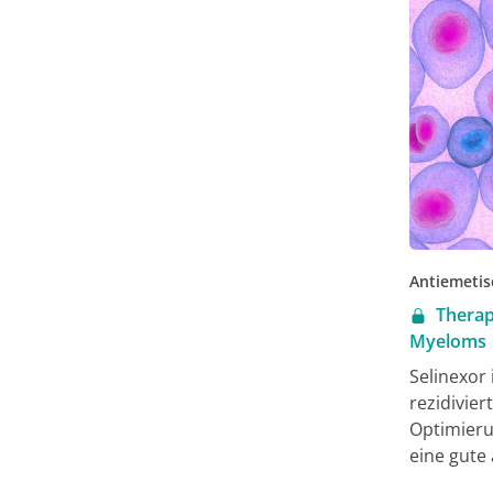
Antiemetis
Therap
Myeloms
Selinexor
rezidivier
Optimieru
eine gute 
Substanze