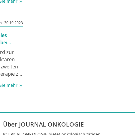
 Sie mehr
phylaxe-
|
n
30.10.2023
ples
bei
rd zur
aktären
 zweiten
herapie zu
irkungen
 Sie mehr
htige
hes
elinexor-
ögliche
Über JOURNAL ONKOLOGIE
n.
JOURNAL ONKOLOGIE bietet onkologisch tätigen