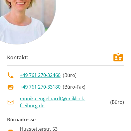
Kontakt:
+49 761 270-32460
(
Büro
)
+49 761 270-33180
(
Büro-Fax
)
monika.engelhardt@uniklinik-
(
Büro
)
freiburg.de
Büroadresse
Hugstetterstr. 53