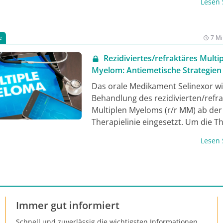
Lesen
g mit Selinexor schlagen wir ein antiemetisches Primärpro
ach modernem Standard vor, um Therapieabbrüche oder
chiebungen zu vermeiden.
e
7 Mi
Rezidiviertes/refraktäres Multi
Myelom: Antiemetische Strategien 
Selinexor-Behandlung
Das orale Medikament Selinexor wi
Behandlung des rezidivierten/refr
Multiplen Myeloms (r/r MM) ab der
Therapielinie eingesetzt. Um die T
optimieren und mögliche Nebenw
Lesen
zu reduzieren, spielt eine effektive
antiemetische Prophylaxe eine wic
Rolle. Ein zeitgemäßes antiemetisc
Primärprophylaxe-Schema für die S
Behandlung wird empfohlen, um m
Immer gut informiert
Therapieabbrüche oder
Dosisverschiebungen zu vermeide
Schnell und zuverlässig die wichtigsten Informationen