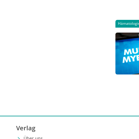
Behandlun
Schema n
Dosisvers
Hämatologi
Verlag
Über uns