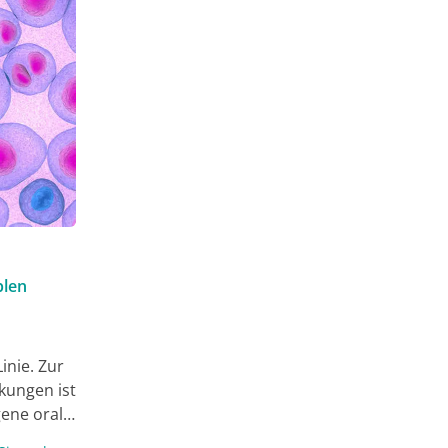
plen
inie. Zur
kungen ist
gene orale
e