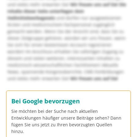
und vieles mehr erwarten Sie!
Wir freuen uns auf Sie!
Die
Inhalte dieser Seite unterliegen dem
Heilmittelwerbegesetz
und dürfen nur ausgewiesenen
Ärzten und medizinischem Fachpersonal zugänglich
gemacht werden. Wenn Sie der Ansicht sind, dass Sie zu
dieser Zielgruppe gehören, würden wir uns freuen, wenn
Sie sich für einen kostenlosen Account registrieren
würden! Im Anschluss erhalten Sie sofortigen Zugang zu
diesem und vielen weiteren, interessanten Inhalten zu
medizinisch-wissenschaftlichen Fachthemen! Aktuelle
News, spannende Kongressberichte, CME-Fortbildungen
und vieles mehr erwarten Sie!
Wir freuen uns auf Sie!
Bei Google bevorzugen
Sie möchten bei der Suche nach aktuellen
Entwicklungen häufiger unsere Beiträge sehen? Dann
fügen Sie uns jetzt zu Ihren bevorzugten Quellen
hinzu.