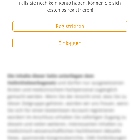
Falls Sie noch kein Konto haben, können Sie sich
kostenlos registrieren!
Registrieren
Einloggen
Die Inhalte dieser Seite unterliegen dem
Heilmittelwerbegesetz
und dürfen nur ausgewiesenen
Ärzten und medizinischem Fachpersonal zugänglich
gemacht werden. Wenn Sie der Ansicht sind, dass Sie zu
dieser Zielgruppe gehören, würden wir uns freuen, wenn
Sie sich für einen kostenlosen Account registrieren
würden! Im Anschluss erhalten Sie sofortigen Zugang zu
diesem und vielen weiteren, interessanten Inhalten zu
medizinisch-wissenschaftlichen Fachthemen! Aktuelle
News, spannende Kongressberichte, CME-Fortbildungen