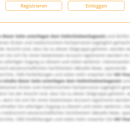
Registrieren
Einloggen
e dieser Seite unterliegen dem Heilmittelwerbegesetz
und dürfen
enen Ärzten und medizinischem Fachpersonal zugänglich gemach
er Ansicht sind, dass Sie zu dieser Zielgruppe gehören, würden w
nn Sie sich für einen kostenlosen Account registrieren würden! Im
ie sofortigen Zugang zu diesem und vielen weiteren, interessanten
nisch-wissenschaftlichen Fachthemen! Aktuelle News, spannende
richte, CME-Fortbildungen und vieles mehr erwarten Sie!
Wir fre
e Inhalte dieser Seite unterliegen dem Heilmittelwerbegesetz
und
wiesenen Ärzten und medizinischem Fachpersonal zugänglich ge
nn Sie der Ansicht sind, dass Sie zu dieser Zielgruppe gehören, 
, wenn Sie sich für einen kostenlosen Account registrieren würden
erhalten Sie sofortigen Zugang zu diesem und vielen weiteren, in
u medizinisch-wissenschaftlichen Fachthemen! Aktuelle News, sp
richte, CME-Fortbildungen und vieles mehr erwarten Sie!
Wir fre