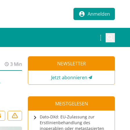
Anmelden
NEWSLETTER
3 Min
Jetzt abonnieren
-
MEISTGELESEN
Dato-DXd: EU-Zulassung zur
Erstlinienbehandlung des
inoperablen oder metastasierten