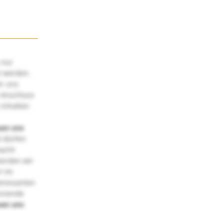
 nur
t werden.
ir uns
 Anschluss
 Inhalten
uen uns
 dürfen
macht
würden wir
! Im
teressanten
annende
uen uns