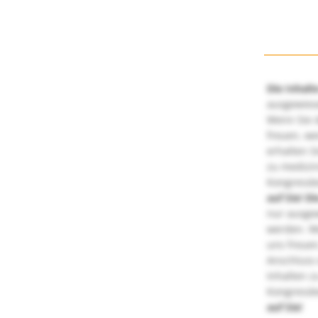
Die Inhalt
ausgewies
Wenn Sie d
freuen, we
erhalten S
zu medizi
Kongressbe
auf Sie!
Di
nur ausge
werden. We
uns freuen
Anschluss 
Inhalten z
Kongressbe
auf Sie!