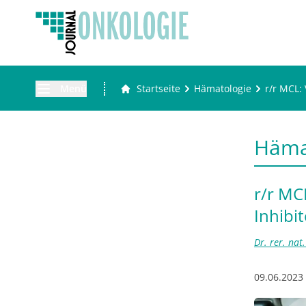
Menü
Startseite
Hämatologie
r/r MCL:
Häma
r/r MC
Inhibit
Dr. rer. nat
09.06.2023