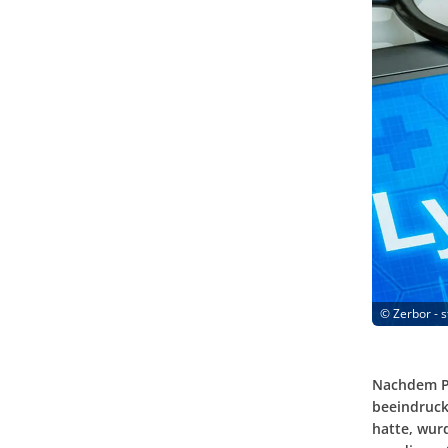
©
Zerbor - 
Nachdem Pi
beeindruck
hatte, wur