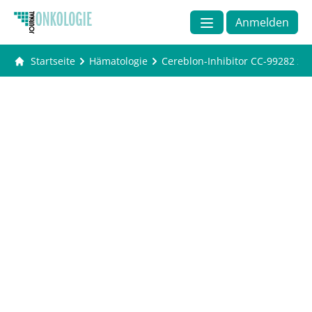
Anmelden
Startseite
Hämatologie
Cereblon-Inhibitor CC-99282 zei