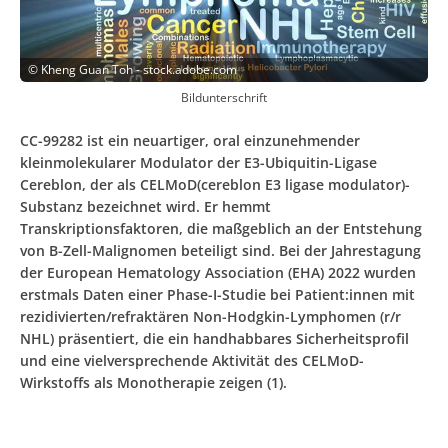
©
Kheng Guan Toh - stock.adobe.com
Bildunterschrift
CC-99282 ist ein neuartiger, oral einzunehmender
kleinmolekularer Modulator der E3-Ubiquitin-Ligase
Cereblon, der als CELMoD(cereblon E3 ligase modulator)-
Substanz bezeichnet wird. Er hemmt
Transkriptionsfaktoren, die maßgeblich an der Entstehung
von B-Zell-Malignomen beteiligt sind. Bei der Jahrestagung
der European Hematology Association (EHA) 2022 wurden
erstmals Daten einer Phase-I-Studie bei Patient:innen mit
rezidivierten/refraktären Non-Hodgkin-Lymphomen (r/r
NHL) präsentiert, die ein handhabbares Sicherheitsprofil
und eine vielversprechende Aktivität des CELMoD-
Wirkstoffs als Monotherapie zeigen (1).