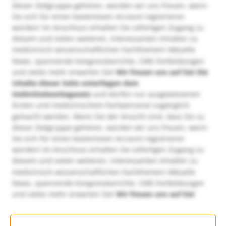
dieser Zielgruppe gehören, würden wir uns freuen, wenn
Sie sich für einen kostenlosen Account registrieren
würden! Im Anschluss erhalten Sie sofortigen Zugang zu
diesem und vielen weiteren, interessanten Inhalten zu
medizinisch-wissenschaftlichen Fachthemen! Aktuelle
News, spannende Kongressberichte, CME-Fortbildungen
und vieles mehr erwarten Sie!
Wir freuen uns auf Sie!
Die
Inhalte dieser Seite unterliegen dem
Heilmittelwerbegesetz
und dürfen nur ausgewiesenen
Ärzten und medizinischem Fachpersonal zugänglich
gemacht werden. Wenn Sie der Ansicht sind, dass Sie zu
dieser Zielgruppe gehören, würden wir uns freuen, wenn
Sie sich für einen kostenlosen Account registrieren
würden! Im Anschluss erhalten Sie sofortigen Zugang zu
diesem und vielen weiteren, interessanten Inhalten zu
medizinisch-wissenschaftlichen Fachthemen! Aktuelle
News, spannende Kongressberichte, CME-Fortbildungen
und vieles mehr erwarten Sie!
Wir freuen uns auf Sie!