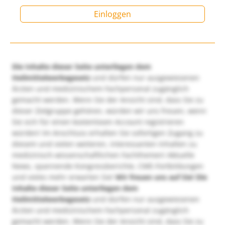
Einloggen
Die Inhalte dieser Seite unterliegen dem
Heilmittelwerbegesetz
und dürfen nur ausgewiesenen
Ärzten und medizinischem Fachpersonal zugänglich
gemacht werden. Wenn Sie der Ansicht sind, dass Sie zu
dieser Zielgruppe gehören, würden wir uns freuen, wenn
Sie sich für einen kostenlosen Account registrieren
würden! Im Anschluss erhalten Sie sofortigen Zugang zu
diesem und vielen weiteren, interessanten Inhalten zu
medizinisch-wissenschaftlichen Fachthemen! Aktuelle
News, spannende Kongressberichte, CME-Fortbildungen
und vieles mehr erwarten Sie!
Wir freuen uns auf Sie!
Die
Inhalte dieser Seite unterliegen dem
Heilmittelwerbegesetz
und dürfen nur ausgewiesenen
Ärzten und medizinischem Fachpersonal zugänglich
gemacht werden. Wenn Sie der Ansicht sind, dass Sie zu