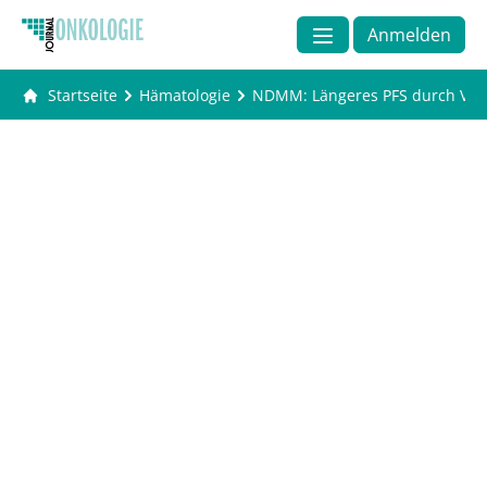
Anmelden
Startseite
Hämatologie
NDMM: Längeres PFS durch VRD 