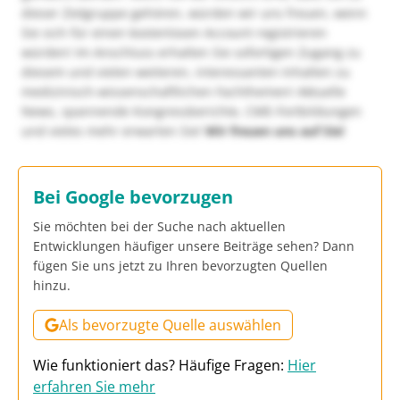
dieser Zielgruppe gehören, würden wir uns freuen, wenn
Sie sich für einen kostenlosen Account registrieren
würden! Im Anschluss erhalten Sie sofortigen Zugang zu
diesem und vielen weiteren, interessanten Inhalten zu
medizinisch-wissenschaftlichen Fachthemen! Aktuelle
News, spannende Kongressberichte, CME-Fortbildungen
und vieles mehr erwarten Sie!
Wir freuen uns auf Sie!
Bei Google bevorzugen
Sie möchten bei der Suche nach aktuellen
Entwicklungen häufiger unsere Beiträge sehen? Dann
fügen Sie uns jetzt zu Ihren bevorzugten Quellen
hinzu.
Als bevorzugte Quelle auswählen
Wie funktioniert das? Häufige Fragen:
Hier
erfahren Sie mehr