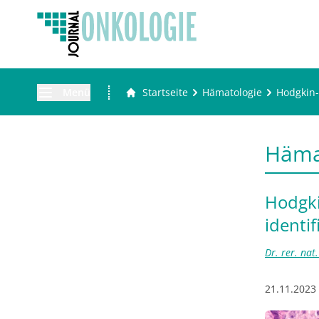
Menü
Startseite
Hämatologie
Hodgkin-
Häma
Hodgk
identif
Dr. rer. nat
21.11.2023