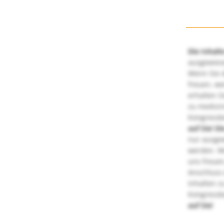
Die Inhalt
ausgewies
Wenn Sie d
freuen, we
erhalten S
zu medizi
Kongressbe
auf Sie!
Di
nur ausge
werden. We
uns freuen
Anschluss 
Inhalten z
Kongressbe
auf Sie!