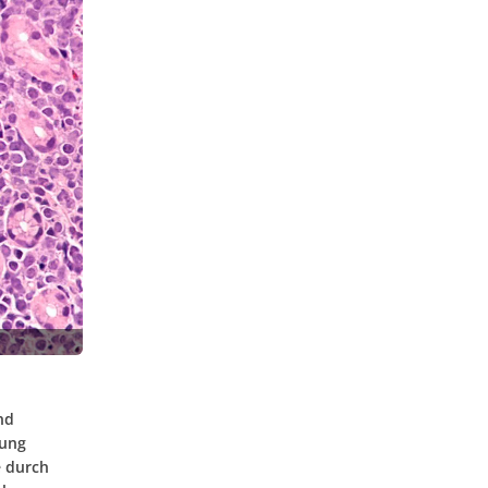
nd
rung
e durch