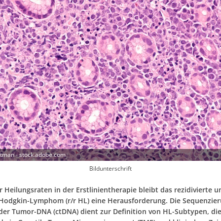
itman - stock.adobe.com
Bildunterschrift
 Heilungsraten in der Erstlinientherapie bleibt das rezidivierte u
 Hodgkin-Lymphom (r/r HL) eine Herausforderung. Die Sequenzie
nder Tumor-DNA (ctDNA) dient zur Definition von HL-Subtypen, di