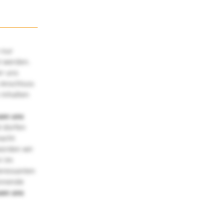
 nur
t werden.
ir uns
 Anschluss
 Inhalten
uen uns
 dürfen
macht
würden wir
! Im
teressanten
annende
uen uns