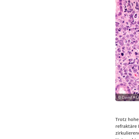
©
David A L
Trotz hoher
refraktäre
zirkuliere