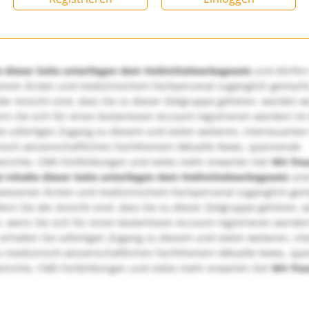
e dieser Seite unterliegen dem Heilmittelwerbegesetz
und dürfen
enen Ärzten und medizinischem Fachpersonal zugänglich gemach
er Ansicht sind, dass Sie zu dieser Zielgruppe gehören, würden w
nn Sie sich für einen kostenlosen Account registrieren würden! Im
ie sofortigen Zugang zu diesem und vielen weiteren, interessanten
nisch-wissenschaftlichen Fachthemen! Aktuelle News, spannende
richte, CME-Fortbildungen und vieles mehr erwarten Sie!
Wir fre
e Inhalte dieser Seite unterliegen dem Heilmittelwerbegesetz
und
wiesenen Ärzten und medizinischem Fachpersonal zugänglich ge
nn Sie der Ansicht sind, dass Sie zu dieser Zielgruppe gehören, 
, wenn Sie sich für einen kostenlosen Account registrieren würden
erhalten Sie sofortigen Zugang zu diesem und vielen weiteren, in
u medizinisch-wissenschaftlichen Fachthemen! Aktuelle News, sp
richte, CME-Fortbildungen und vieles mehr erwarten Sie!
Wir fre