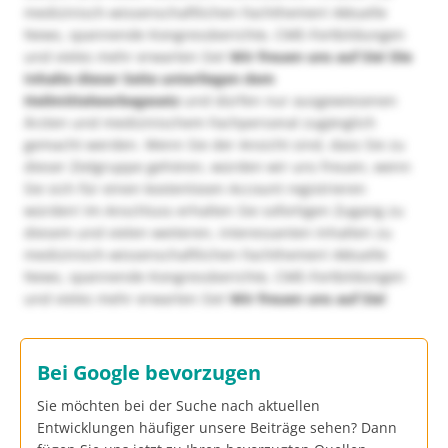
medizinisch-wissenschaftlichen Fachthemen! Aktuelle
News, spannende Kongressberichte, CME-Fortbildungen
und vieles mehr erwarten Sie!
Wir freuen uns auf Sie!
Die
Inhalte dieser Seite unterliegen dem
Heilmittelwerbegesetz
und dürfen nur ausgewiesenen
Ärzten und medizinischem Fachpersonal zugänglich
gemacht werden. Wenn Sie der Ansicht sind, dass Sie zu
dieser Zielgruppe gehören, würden wir uns freuen, wenn
Sie sich für einen kostenlosen Account registrieren
würden! Im Anschluss erhalten Sie sofortigen Zugang zu
diesem und vielen weiteren, interessanten Inhalten zu
medizinisch-wissenschaftlichen Fachthemen! Aktuelle
News, spannende Kongressberichte, CME-Fortbildungen
und vieles mehr erwarten Sie!
Wir freuen uns auf Sie!
Bei Google bevorzugen
Sie möchten bei der Suche nach aktuellen
Entwicklungen häufiger unsere Beiträge sehen? Dann