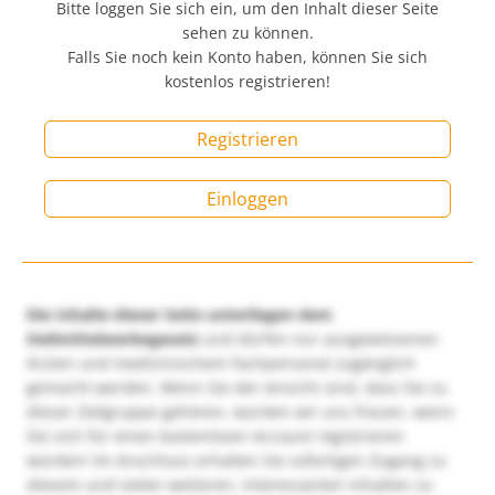
Bitte loggen Sie sich ein, um den Inhalt dieser Seite
sehen zu können.
Falls Sie noch kein Konto haben, können Sie sich
kostenlos registrieren!
Registrieren
Einloggen
Die Inhalte dieser Seite unterliegen dem
Heilmittelwerbegesetz
und dürfen nur ausgewiesenen
Ärzten und medizinischem Fachpersonal zugänglich
gemacht werden. Wenn Sie der Ansicht sind, dass Sie zu
dieser Zielgruppe gehören, würden wir uns freuen, wenn
Sie sich für einen kostenlosen Account registrieren
würden! Im Anschluss erhalten Sie sofortigen Zugang zu
diesem und vielen weiteren, interessanten Inhalten zu