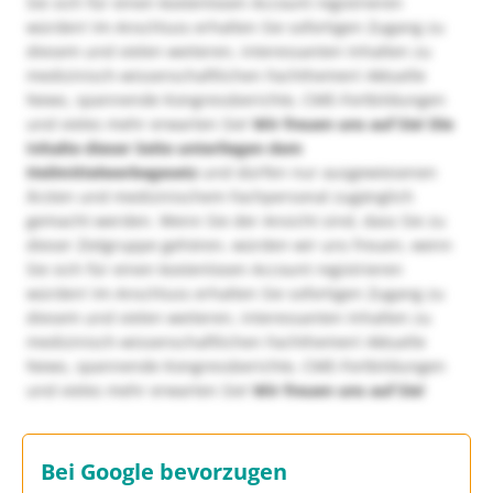
Sie sich für einen kostenlosen Account registrieren
würden! Im Anschluss erhalten Sie sofortigen Zugang zu
diesem und vielen weiteren, interessanten Inhalten zu
medizinisch-wissenschaftlichen Fachthemen! Aktuelle
News, spannende Kongressberichte, CME-Fortbildungen
und vieles mehr erwarten Sie!
Wir freuen uns auf Sie!
Die
Inhalte dieser Seite unterliegen dem
Heilmittelwerbegesetz
und dürfen nur ausgewiesenen
Ärzten und medizinischem Fachpersonal zugänglich
gemacht werden. Wenn Sie der Ansicht sind, dass Sie zu
dieser Zielgruppe gehören, würden wir uns freuen, wenn
Sie sich für einen kostenlosen Account registrieren
würden! Im Anschluss erhalten Sie sofortigen Zugang zu
diesem und vielen weiteren, interessanten Inhalten zu
medizinisch-wissenschaftlichen Fachthemen! Aktuelle
News, spannende Kongressberichte, CME-Fortbildungen
und vieles mehr erwarten Sie!
Wir freuen uns auf Sie!
Bei Google bevorzugen