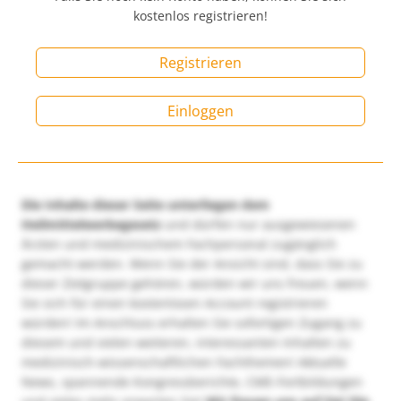
kostenlos registrieren!
Registrieren
Einloggen
Die Inhalte dieser Seite unterliegen dem
Heilmittelwerbegesetz
und dürfen nur ausgewiesenen
Ärzten und medizinischem Fachpersonal zugänglich
gemacht werden. Wenn Sie der Ansicht sind, dass Sie zu
dieser Zielgruppe gehören, würden wir uns freuen, wenn
Sie sich für einen kostenlosen Account registrieren
würden! Im Anschluss erhalten Sie sofortigen Zugang zu
diesem und vielen weiteren, interessanten Inhalten zu
medizinisch-wissenschaftlichen Fachthemen! Aktuelle
News, spannende Kongressberichte, CME-Fortbildungen