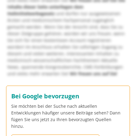
und vieles mehr erwarten Sie!
Wir freuen uns auf Sie!
Die
Inhalte dieser Seite unterliegen dem
Heilmittelwerbegesetz
und dürfen nur ausgewiesenen
Ärzten und medizinischem Fachpersonal zugänglich
gemacht werden. Wenn Sie der Ansicht sind, dass Sie zu
dieser Zielgruppe gehören, würden wir uns freuen, wenn
Sie sich für einen kostenlosen Account registrieren
würden! Im Anschluss erhalten Sie sofortigen Zugang zu
diesem und vielen weiteren, interessanten Inhalten zu
medizinisch-wissenschaftlichen Fachthemen! Aktuelle
News, spannende Kongressberichte, CME-Fortbildungen
und vieles mehr erwarten Sie!
Wir freuen uns auf Sie!
Bei Google bevorzugen
Sie möchten bei der Suche nach aktuellen
Entwicklungen häufiger unsere Beiträge sehen? Dann
fügen Sie uns jetzt zu Ihren bevorzugten Quellen
hinzu.