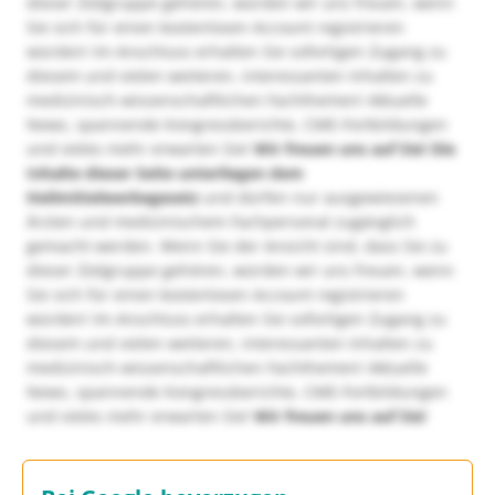
dieser Zielgruppe gehören, würden wir uns freuen, wenn
Sie sich für einen kostenlosen Account registrieren
würden! Im Anschluss erhalten Sie sofortigen Zugang zu
diesem und vielen weiteren, interessanten Inhalten zu
medizinisch-wissenschaftlichen Fachthemen! Aktuelle
News, spannende Kongressberichte, CME-Fortbildungen
und vieles mehr erwarten Sie!
Wir freuen uns auf Sie!
Die
Inhalte dieser Seite unterliegen dem
Heilmittelwerbegesetz
und dürfen nur ausgewiesenen
Ärzten und medizinischem Fachpersonal zugänglich
gemacht werden. Wenn Sie der Ansicht sind, dass Sie zu
dieser Zielgruppe gehören, würden wir uns freuen, wenn
Sie sich für einen kostenlosen Account registrieren
würden! Im Anschluss erhalten Sie sofortigen Zugang zu
diesem und vielen weiteren, interessanten Inhalten zu
medizinisch-wissenschaftlichen Fachthemen! Aktuelle
News, spannende Kongressberichte, CME-Fortbildungen
und vieles mehr erwarten Sie!
Wir freuen uns auf Sie!