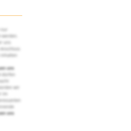
 nur
t werden.
ir uns
 Anschluss
 Inhalten
uen uns
 dürfen
macht
würden wir
! Im
teressanten
annende
uen uns