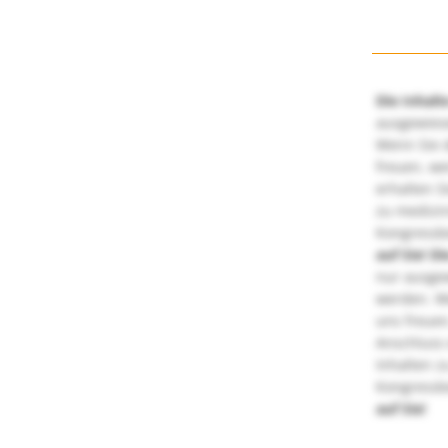
Die Inhalt
ausgewies
Wenn Sie d
freuen, we
erhalten S
zu medizi
Kongressbe
auf Sie!
Di
nur ausge
werden. We
uns freuen
Anschluss 
Inhalten z
Kongressbe
auf Sie!