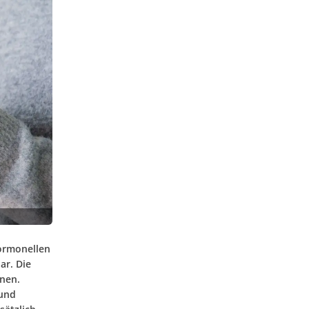
hormonellen
ar. Die
nen.
 und