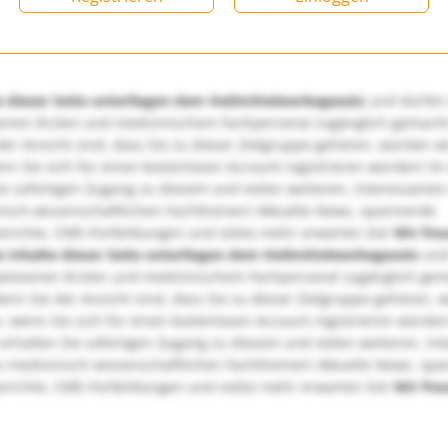
e dieser Seite unterliegen dem Heilmittelwerbegesetz
und dürfen
enen Ärzten und medizinischem Fachpersonal zugänglich gemach
er Ansicht sind, dass Sie zu dieser Zielgruppe gehören, würden w
nn Sie sich für einen kostenlosen Account registrieren würden! Im
ie sofortigen Zugang zu diesem und vielen weiteren, interessanten
nisch-wissenschaftlichen Fachthemen! Aktuelle News, spannende
richte, CME-Fortbildungen und vieles mehr erwarten Sie!
Wir fre
e Inhalte dieser Seite unterliegen dem Heilmittelwerbegesetz
und
wiesenen Ärzten und medizinischem Fachpersonal zugänglich ge
nn Sie der Ansicht sind, dass Sie zu dieser Zielgruppe gehören, 
, wenn Sie sich für einen kostenlosen Account registrieren würden
erhalten Sie sofortigen Zugang zu diesem und vielen weiteren, in
u medizinisch-wissenschaftlichen Fachthemen! Aktuelle News, sp
richte, CME-Fortbildungen und vieles mehr erwarten Sie!
Wir fre