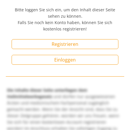
Bitte loggen Sie sich ein, um den Inhalt dieser Seite
sehen zu können.
Falls Sie noch kein Konto haben, können Sie sich
kostenlos registrieren!
Registrieren
Einloggen
Die Inhalte dieser Seite unterliegen dem
Heilmittelwerbegesetz
und dürfen nur ausgewiesenen
Ärzten und medizinischem Fachpersonal zugänglich
gemacht werden. Wenn Sie der Ansicht sind, dass Sie zu
dieser Zielgruppe gehören, würden wir uns freuen, wenn
Sie sich für einen kostenlosen Account registrieren
würden! Im Anschluss erhalten Sie sofortigen Zugang zu