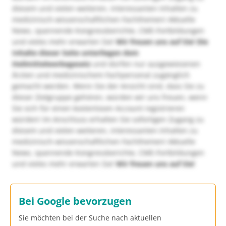
diesem und vielen weiteren, interessanten Inhalten zu
medizinisch-wissenschaftlichen Fachthemen! Aktuelle
News, spannende Kongressberichte, CME-Fortbildungen
und vieles mehr erwarten Sie!
Wir freuen uns auf Sie!
Die
Inhalte dieser Seite unterliegen dem
Heilmittelwerbegesetz
und dürfen nur ausgewiesenen
Ärzten und medizinischem Fachpersonal zugänglich
gemacht werden. Wenn Sie der Ansicht sind, dass Sie zu
dieser Zielgruppe gehören, würden wir uns freuen, wenn
Sie sich für einen kostenlosen Account registrieren
würden! Im Anschluss erhalten Sie sofortigen Zugang zu
diesem und vielen weiteren, interessanten Inhalten zu
medizinisch-wissenschaftlichen Fachthemen! Aktuelle
News, spannende Kongressberichte, CME-Fortbildungen
und vieles mehr erwarten Sie!
Wir freuen uns auf Sie!
Bei Google bevorzugen
Sie möchten bei der Suche nach aktuellen