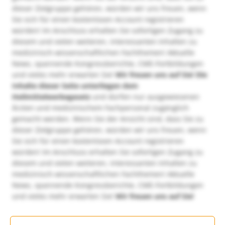
dieser Zielgruppe gehören, würden wir uns freuen, wenn
Sie sich für einen kostenlosen Account registrieren
würden! Im Anschluss erhalten Sie sofortigen Zugang zu
diesem und vielen weiteren, interessanten Inhalten zu
medizinisch-wissenschaftlichen Fachthemen! Aktuelle
News, spannende Kongressberichte, CME-Fortbildungen
und vieles mehr erwarten Sie!
Wir freuen uns auf Sie!
Die
Inhalte dieser Seite unterliegen dem
Heilmittelwerbegesetz
und dürfen nur ausgewiesenen
Ärzten und medizinischem Fachpersonal zugänglich
gemacht werden. Wenn Sie der Ansicht sind, dass Sie zu
dieser Zielgruppe gehören, würden wir uns freuen, wenn
Sie sich für einen kostenlosen Account registrieren
würden! Im Anschluss erhalten Sie sofortigen Zugang zu
diesem und vielen weiteren, interessanten Inhalten zu
medizinisch-wissenschaftlichen Fachthemen! Aktuelle
News, spannende Kongressberichte, CME-Fortbildungen
und vieles mehr erwarten Sie!
Wir freuen uns auf Sie!