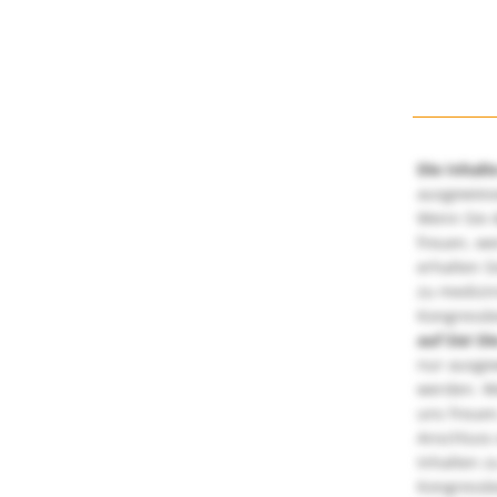
Die Inhalt
ausgewies
Wenn Sie d
freuen, we
erhalten S
zu medizi
Kongressbe
auf Sie!
Di
nur ausge
werden. We
uns freuen
Anschluss 
Inhalten z
Kongressbe