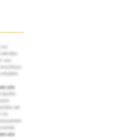
 nur
t werden.
ir uns
 Anschluss
 Inhalten
uen uns
 dürfen
macht
würden wir
! Im
teressanten
annende
uen uns