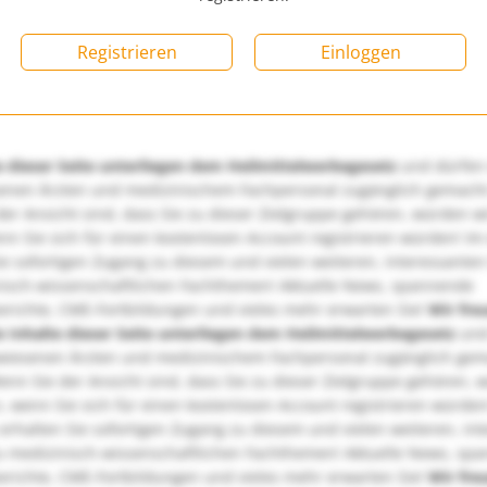
Registrieren
Einloggen
e dieser Seite unterliegen dem Heilmittelwerbegesetz
und dürfen
enen Ärzten und medizinischem Fachpersonal zugänglich gemach
er Ansicht sind, dass Sie zu dieser Zielgruppe gehören, würden w
nn Sie sich für einen kostenlosen Account registrieren würden! Im
ie sofortigen Zugang zu diesem und vielen weiteren, interessanten
nisch-wissenschaftlichen Fachthemen! Aktuelle News, spannende
richte, CME-Fortbildungen und vieles mehr erwarten Sie!
Wir fre
e Inhalte dieser Seite unterliegen dem Heilmittelwerbegesetz
und
wiesenen Ärzten und medizinischem Fachpersonal zugänglich ge
nn Sie der Ansicht sind, dass Sie zu dieser Zielgruppe gehören, 
, wenn Sie sich für einen kostenlosen Account registrieren würden
erhalten Sie sofortigen Zugang zu diesem und vielen weiteren, in
u medizinisch-wissenschaftlichen Fachthemen! Aktuelle News, sp
richte, CME-Fortbildungen und vieles mehr erwarten Sie!
Wir fre