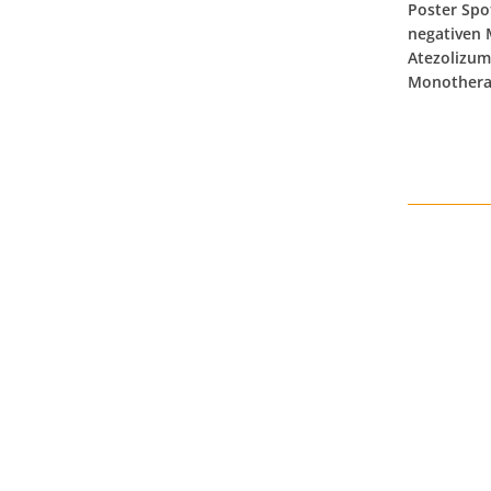
Poster Spot
negativen
Atezolizum
Monotherap