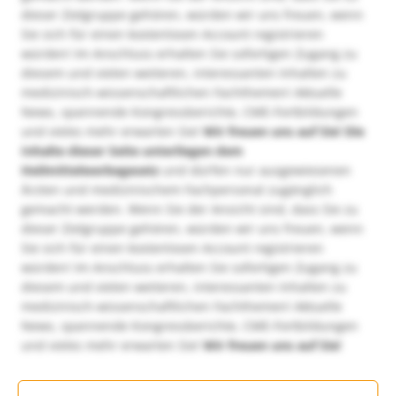
dieser Zielgruppe gehören, würden wir uns freuen, wenn
Sie sich für einen kostenlosen Account registrieren
würden! Im Anschluss erhalten Sie sofortigen Zugang zu
diesem und vielen weiteren, interessanten Inhalten zu
medizinisch-wissenschaftlichen Fachthemen! Aktuelle
News, spannende Kongressberichte, CME-Fortbildungen
und vieles mehr erwarten Sie!
Wir freuen uns auf Sie!
Die
Inhalte dieser Seite unterliegen dem
Heilmittelwerbegesetz
und dürfen nur ausgewiesenen
Ärzten und medizinischem Fachpersonal zugänglich
gemacht werden. Wenn Sie der Ansicht sind, dass Sie zu
dieser Zielgruppe gehören, würden wir uns freuen, wenn
Sie sich für einen kostenlosen Account registrieren
würden! Im Anschluss erhalten Sie sofortigen Zugang zu
diesem und vielen weiteren, interessanten Inhalten zu
medizinisch-wissenschaftlichen Fachthemen! Aktuelle
News, spannende Kongressberichte, CME-Fortbildungen
und vieles mehr erwarten Sie!
Wir freuen uns auf Sie!