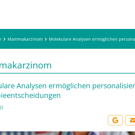
n
Mammakarzinom
Molekulare Analysen ermöglichen persona
makarzinom
lare Analysen ermöglichen personalisier
ieentscheidungen
rl