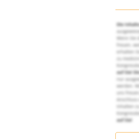
Die Inhalt
ausgewies
Wenn Sie d
freuen, we
erhalten S
zu medizi
Kongressbe
auf Sie!
Di
nur ausge
werden. We
uns freuen
Anschluss 
Inhalten z
Kongressbe
auf Sie!