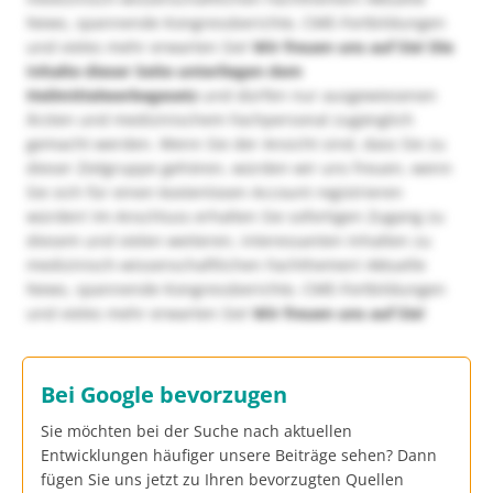
News, spannende Kongressberichte, CME-Fortbildungen
und vieles mehr erwarten Sie!
Wir freuen uns auf Sie!
Die
Inhalte dieser Seite unterliegen dem
Heilmittelwerbegesetz
und dürfen nur ausgewiesenen
Ärzten und medizinischem Fachpersonal zugänglich
gemacht werden. Wenn Sie der Ansicht sind, dass Sie zu
dieser Zielgruppe gehören, würden wir uns freuen, wenn
Sie sich für einen kostenlosen Account registrieren
würden! Im Anschluss erhalten Sie sofortigen Zugang zu
diesem und vielen weiteren, interessanten Inhalten zu
medizinisch-wissenschaftlichen Fachthemen! Aktuelle
News, spannende Kongressberichte, CME-Fortbildungen
und vieles mehr erwarten Sie!
Wir freuen uns auf Sie!
Bei Google bevorzugen
Sie möchten bei der Suche nach aktuellen
Entwicklungen häufiger unsere Beiträge sehen? Dann
fügen Sie uns jetzt zu Ihren bevorzugten Quellen