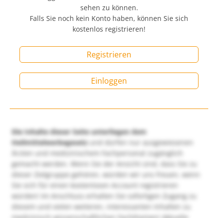
sehen zu können.
Falls Sie noch kein Konto haben, können Sie sich
kostenlos registrieren!
Registrieren
Einloggen
Die Inhalte dieser Seite unterliegen dem
Heilmittelwerbegesetz
und dürfen nur ausgewiesenen
Ärzten und medizinischem Fachpersonal zugänglich
gemacht werden. Wenn Sie der Ansicht sind, dass Sie zu
dieser Zielgruppe gehören, würden wir uns freuen, wenn
Sie sich für einen kostenlosen Account registrieren
würden! Im Anschluss erhalten Sie sofortigen Zugang zu
diesem und vielen weiteren, interessanten Inhalten zu
medizinisch-wissenschaftlichen Fachthemen! Aktuelle